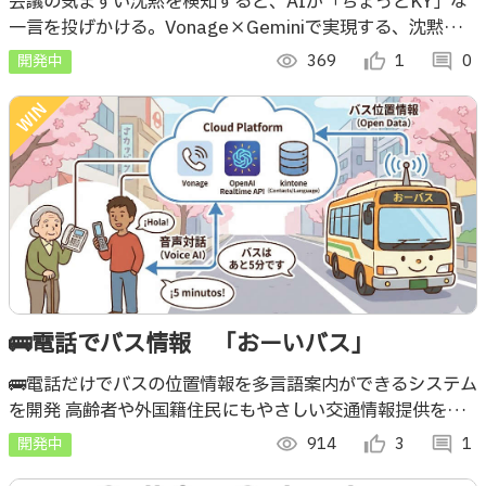
会議の気まずい沈黙を検知すると、AIが「ちょっとKY」な
一言を投げかける。Vonage×Geminiで実現する、沈黙を
会話に変える魔法の会議ボット。
開発中
visibility
369
thumb_up_alt
1
comment
0
🚌電話でバス情報 「おーいバス」
🚌電話だけでバスの位置情報を多言語案内ができるシステム
を開発 高齢者や外国籍住民にもやさしい交通情報提供を実
現 おやまハッカソンで、バス位置情報のオープンデータ化
開発中
visibility
914
thumb_up_alt
3
comment
1
を行った。データの活用事例