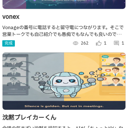
vonex
Vonageの番号に電話すると留守電につながります。そこで
営業トークでも自己紹介でも愚痴でもなんでも良いので話し
てもらうと歌を作ります。RAPだって可能。曲できたら
完成
visibility
262
thumb_up_alt
1
comment
1
SMSが届きますので聞いてみよう！
沈黙ブレイカーくん