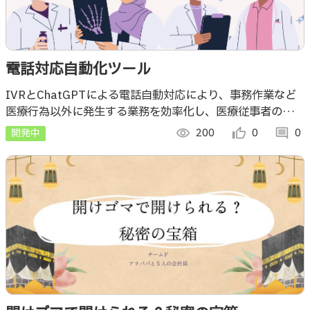
電話対応自動化ツール
IVRとChatGPTによる電話自動対応により、事務作業など
医療行為以外に発生する業務を効率化し、医療従事者の負担
を減らす。
開発中
visibility
200
thumb_up_alt
0
comment
0