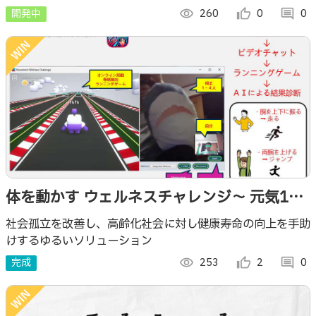
開発中
visibility
260
thumb_up_alt
0
comment
0
体を動かす ウェルネスチャレンジ～ 元気100
歳、健康寿命UP! ～
社会孤立を改善し、高齢化社会に対し健康寿命の向上を手助
けするゆるいソリューション
完成
visibility
253
thumb_up_alt
2
comment
0