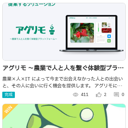
アグリモ 〜農業で人と人を繋ぐ体験型プラッ
トフォーム〜
農業×人×IT によって今まで出会えなかった人との出会い
と、その人に会いに行く機会を提供します。 アグリモによ
って農業を体験しながら新たな土地の特徴と人に出会いまし
完成
visibility
411
thumb_up_alt
2
comment
0
ょう。