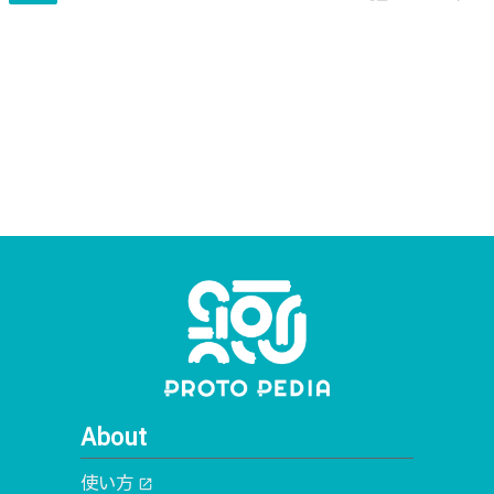
About
使い方
open_in_new