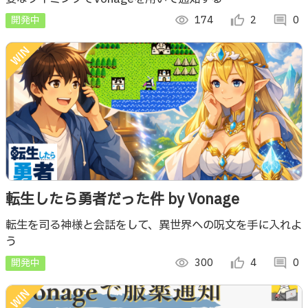
開発中
visibility
174
thumb_up_alt
2
comment
0
転生したら勇者だった件 by Vonage
転生を司る神様と会話をして、異世界への呪文を手に入れよ
う
開発中
visibility
300
thumb_up_alt
4
comment
0