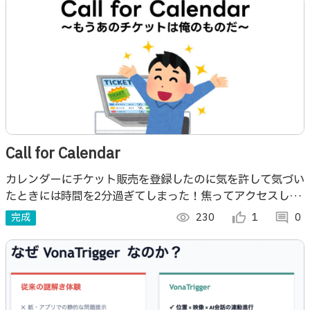
Call for Calendar
カレンダーにチケット販売を登録したのに気を許して気づい
たときには時間を2分過ぎてしまった！焦ってアクセスした
時にはもうSold out表示…。それを電話という強制割り込
完成
visibility
230
thumb_up_alt
1
comment
0
みでなんとかします。