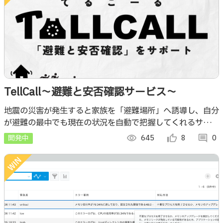
TellCall〜避難と安否確認サービス〜
地震の災害が発生すると家族を「避難場所」へ誘導し、自分
が避難の最中でも現在の状況を自動で把握してくれるサービ
ス
開発中
visibility
645
thumb_up_alt
8
comment
0