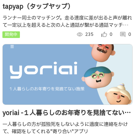
tapyap（タップヤップ）
ランナー同士のマッチング。走る速度に差が出ると声が離れ
て一定以上を超えると次の人と通話が繋がる通話マッチン
グ。
開発中
visibility
235
thumb_up_alt
0
comment
0
yoriai -１人暮らしのお年寄りを見捨てないた
めのサービス-
一人暮らしの方が孤独死をしないように適度に連絡をかけ
て、確認をしてくれる"寄り合い"アプリ