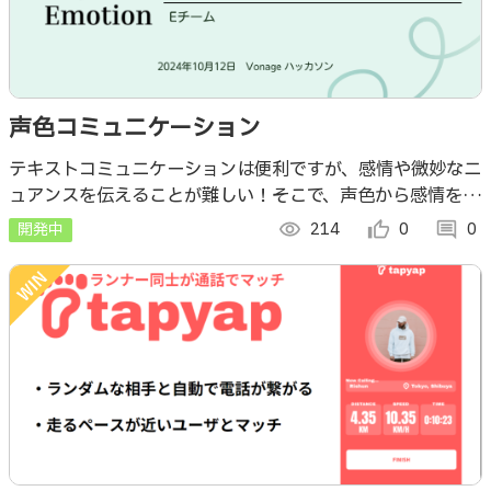
声色コミュニケーション
テキストコミュニケーションは便利ですが、感情や微妙なニ
ュアンスを伝えることが難しい！そこで、声色から感情を分
析して、絵文字や口調を調整してくれる会話システムを作る
開発中
visibility
214
thumb_up_alt
0
comment
0
ことにしました