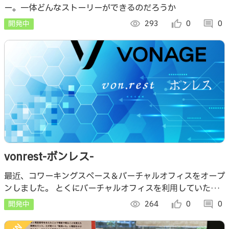
ー。一体どんなストーリーができるのだろうか
開発中
visibility
293
thumb_up_alt
0
comment
0
vonrest-ボンレス-
最近、コワーキングスペース＆バーチャルオフィスをオープ
ンしました。 とくにバーチャルオフィスを利用していただ
きたいですが、利用者が使える営業支援サービスをと思い開
開発中
visibility
264
thumb_up_alt
0
comment
0
発しました。