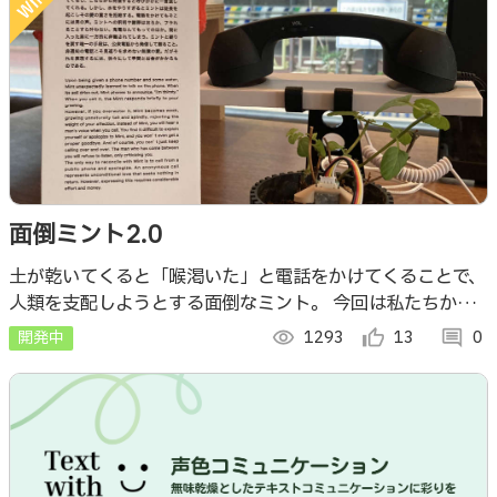
面倒ミント2.0
土が乾いてくると「喉渇いた」と電話をかけてくることで、
人類を支配しようとする面倒なミント。 今回は私たちから
電話をかけても応えてくれます。しかし、水をやりすぎる面
開発中
visibility
1293
thumb_up_alt
13
comment
0
倒な人にはとある防衛機能が働くのです…