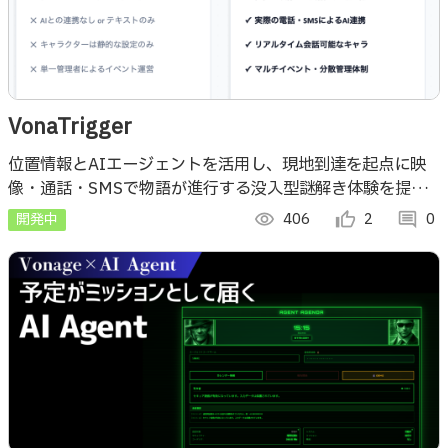
VonaTrigger
位置情報とAIエージェントを活用し、現地到達を起点に映
像・通話・SMSで物語が進行する没入型謎解き体験を提供
する、マルチイベント対応プラットフォーム。
開発中
visibility
406
thumb_up_alt
2
comment
0