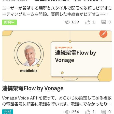
デオ通話〜
ユーザーが希望する場所とスタイルで配信を依頼しビデオミ
ーティングルームを開設、賛同した中継者がビデオミーティ
ングで声と風景で情報を届ける。ビデオミーティングの新し
開発中
visibility
639
thumb_up_alt
1
comment
0
い使い方です
連続架電Flow by Vonage
Vonage Voice API を使って、あらかじめ設定してある複数
の電話番号に順番に電話を行います。電話にでなかったり、
対応ができない場合は次の人に架電をしていきます。
完成
visibility
254
thumb_up_alt
1
comment
0