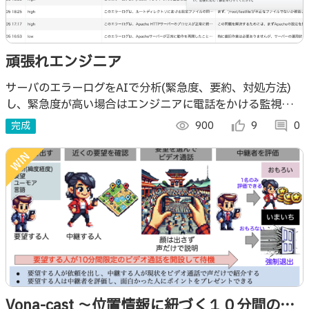
頑張れエンジニア
サーバのエラーログをAIで分析(緊急度、要約、対処方法)
し、緊急度が高い場合はエンジニアに電話をかける監視シス
テム
完成
visibility
900
thumb_up_alt
9
comment
0
Vona-cast 〜位置情報に紐づく１０分間のビ