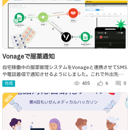
Vonageで服薬通知
自宅稼働中の服薬管理システムをVonageと連携させてSMS
や電話着信で通知させるようにしました。これで外出先にい
ても薬の飲み忘れがなくなる！たすかる！
完成
visibility
405
thumb_up_alt
6
comment
0