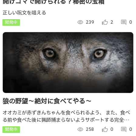
開けゴマで開けられる？秘密の宝箱
正しい呪文を唱える
開発中
visibility
239
thumb_up_alt
2
comment
0
狼の野望～絶対に食べてやる～
オオカミが赤ずきんちゃんを食べられるよう、 また、食べ
る前や食べた後に猟師捕まらないようサポートする完全オオ
カミサイドのシステム
開発中
visibility
258
thumb_up_alt
0
comment
0