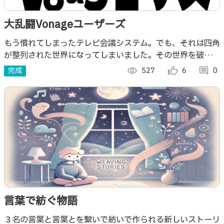
大乱闘Vonageユーザーズ
もう慣れてしまったテレビ会議システム。でも、それは四角
が整列された世界になってしまいました。その世界を破壊す
るためにVonageの力を借りてあたらしい会議をしましょ
完成
visibility
527
thumb_up_alt
6
comment
0
う！
言葉で紡ぐ物語
３名の言葉と言葉とを繋いで紡いで作られる新しいストーリ