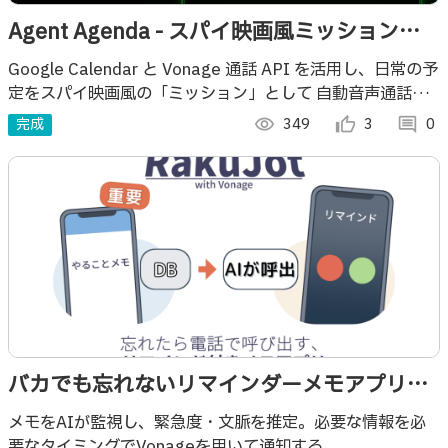
Agent Agenda - スパイ映画風ミッション指
令スケジュール管理システム
Google Calendar と Vonage 通話 API を活用し、日常の予
定をスパイ映画風の「ミッション」として 自動音声通話で
伝達するAI エージェント型スケジュールシステム。
完成
visibility
349
thumb_up_alt
3
comment
0
バカでも忘れないリマインダーメモアプリ
「RakuJot with Vonage」
メモをAIが監視し、緊急度・文脈を推定。必要な情報を必
要なタイミングでVonageを用いて通知する