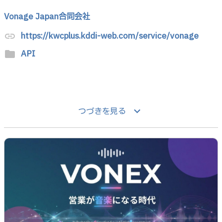
Vonage Japan合同会社
https://kwcplus.kddi-web.com/service/vonage
link
API
folder
keyboard_arrow_down
つづきを見る