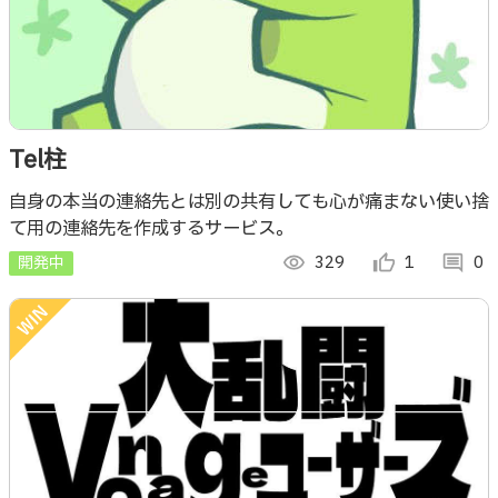
Tel柱
自身の本当の連絡先とは別の共有しても心が痛まない使い捨
て用の連絡先を作成するサービス。
開発中
visibility
329
thumb_up_alt
1
comment
0