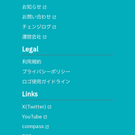
お知らせ
open_in_new
お問い合わせ
open_in_new
チェンジログ
open_in_new
運営会社
open_in_new
Legal
利用規約
プライバシーポリシー
ロゴ使用ガイドライン
Links
X(Twitter)
open_in_new
YouTube
open_in_new
connpass
open_in_new