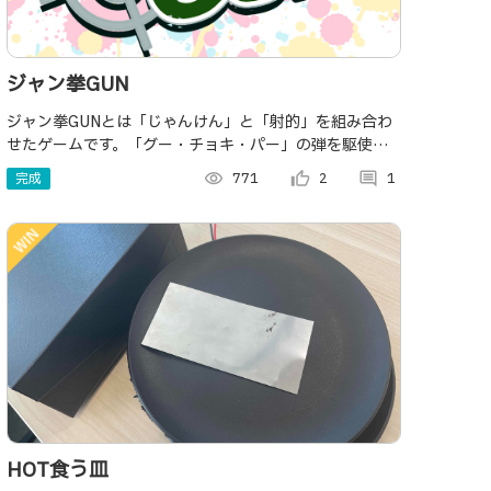
ジャン拳GUN
ジャン拳GUNとは「じゃんけん」と「射的」を組み合わ
せたゲームです。「グー・チョキ・パー」の弾を駆使し
て制限時間内に多くの的を狙いましょう！
完成
visibility
771
thumb_up_alt
2
comment
1
HOT食う皿