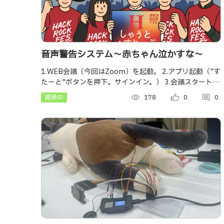
音声警告システム～赤ちゃん泣かすな～
1.WEB会議（今回はZoom）を起動。​ 2.アプリ起動（"す
たーと"ボタンを押下。サインイン。）​ 3.会議スタート。​
4.音声の大きさに応じてアプリ上の赤ちゃんの表情が変
開発中
visibility
178
thumb_up_alt
0
comment
0
わる。（同時に"スコ