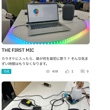
THE FIRST MIC
カラオケに入ったら、誰が何を最初に歌う？ そんな気ま
ずい時間はもうなくなります。
完成
visibility
438
thumb_up_alt
1
comment
0