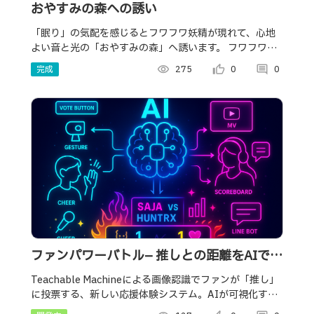
おやすみの森への誘い
「眠り」の気配を感じるとフワフワ妖精が現れて、心地
よい音と光の「おやすみの森」へ誘います。 フワフワ妖
精のやわらかいしっぽと前足でトントンされると、どん
完成
visibility
275
thumb_up_alt
0
comment
0
どん深い眠りへ…。
ファンパワーバトル– 推しとの距離をAIでゼ
ロに！
Teachable Machineによる画像認識でファンが「推し」
に投票する、新しい応援体験システム。AIが可視化する
ファンの熱量。推し活をもっと身近に、もっと熱く。