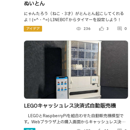
ぬいとん
にゃんたろう（ねこ・3才）がとんとん起こしてくれる
よ！(=^・^=) LINEBOTからタイマーを設定しよう！
アイデア
visibility
236
thumb_up_alt
3
comment
0
LEGOキャッシュレス決済式自動販売機
LEGOとRaspberryPiを組合わせた自動販売機模型で
す。Webブラウザ上の購入画面からキャッシュレス決済
が可能です。