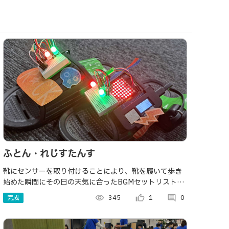
ふとん・れじすたんす
靴にセンサーを取り付けることにより、靴を履いて歩き
始めた瞬間にその日の天気に合ったBGMセットリストが
自動で作成されます！光ることで、より歩き出しを促進
完成
visibility
345
thumb_up_alt
1
comment
0
します💡🎄