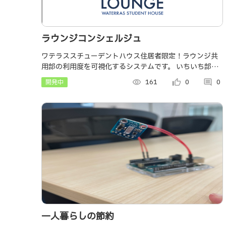
ラウンジコンシェルジュ
ワテラススチューデントハウス住居者限定！ラウンジ共
用部の利用度を可視化するシステムです。 いちいち部屋
から出ないと確認できなかったけど、これでどこでも利
開発中
visibility
161
thumb_up_alt
0
comment
0
用状況を確認できる！
一人暮らしの節約