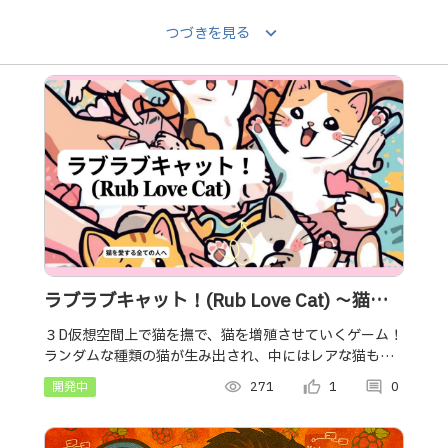
keyboard_arrow_down
つづきを見る
ラブラブキャット！(Rub Love Cat) ～猫を
愛する全ての人達へ～
３D仮想空間上で猫を撫で、猫を増殖させていくゲーム！
ランダムな種類の猫が生み出され、中にはレアな猫も？
増やした猫の種類と数などの基準でスコア化される。
開発中
visibility
271
thumb_up_alt
1
comment
0
様々な種類の猫を生成し、ランダムに表示させる。