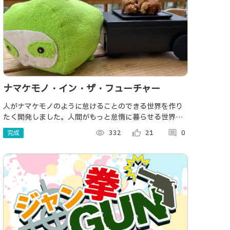
ナマケモノ・イン・ザ・フューチャー
人がナマケモノのように怠けることのできる世界を作り
たく開発しました。人間がもっと怠惰に暮らせる世界を
目指して！あっ、でも、これ、飲食店の人手不足という
完成
visibility
332
thumb_up_alt
21
comment
0
社会問題も解消してくれる装置なんです。