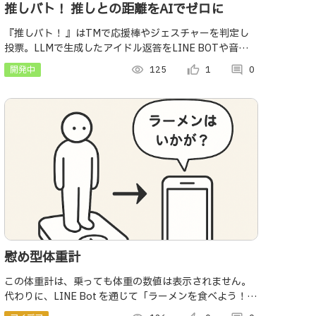
推しバト！ 推しとの距離をAIでゼロに
『推しバト！ 』はTMで応援棒やジェスチャーを判定し
投票。LLMで生成したアイドル返答をLINE BOTや音声で
届け、ライブや宣伝に活用できる新しい応援体験を実現
開発中
visibility
125
thumb_up_alt
1
comment
0
します。
慰め型体重計
この体重計は、乗っても体重の数値は表示されません。
代わりに、LINE Bot を通じて「ラーメンを食べよう！」
「ケーキは別腹！」といったメッセージや、周辺の美味