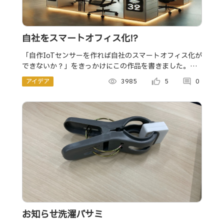
自社をスマートオフィス化!?
「自作IoTセンサーを作れば自社のスマートオフィス化が
できないか？」をきっかけにこの作品を書きました。こ
の作品（アイディア）を中心に様々なIoTセンサーを作っ
アイデア
visibility
3985
thumb_up_alt
5
comment
0
てスマートオフィス化を進めます！
お知らせ洗濯バサミ