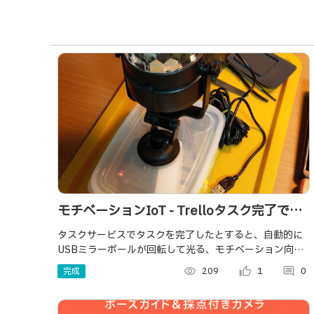
モチベーションIoT - Trelloタスク完了でミ
ラーボールが回る達成感システム
タスクサービスでタスクを完了したとすると、自動的に
USBミラーボールが回転して光る、モチベーション向上
を目指しました。クラウドとローカルデバイスをシーム
完成
visibility
209
thumb_up_alt
1
comment
0
レスに連携。タスク完了の達成感を視覚化しました。