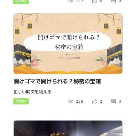
開発中
visibility
127
thumb_up_alt
0
comment
0
開けゴマで開けられる？秘密の宝箱
正しい呪文を唱える
開発中
visibility
238
thumb_up_alt
2
comment
0