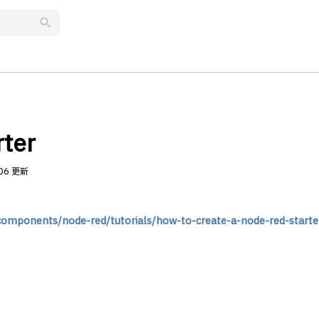
search
ter
.06 更新
components/node-red/tutorials/how-to-create-a-node-red-starter