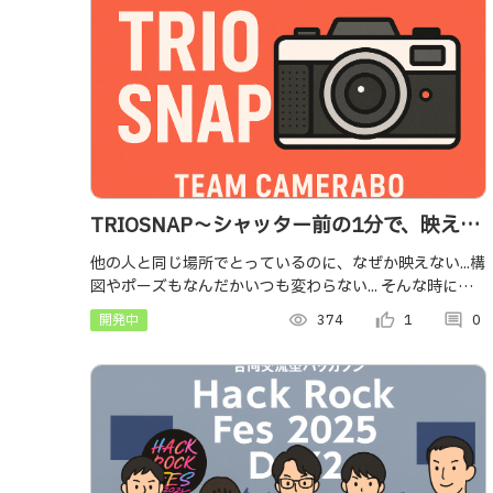
TRIOSNAP～シャッター前の1分で、映える
写真撮影を～
他の人と同じ場所でとっているのに、なぜか映えない...構
図やポーズもなんだかいつも変わらない... そんな時にカ
メラを構えると、背後のオブジェクトを認識して、最適
開発中
visibility
374
thumb_up_alt
1
comment
0
なカメラの位置、人の立ち位置、ポーズを