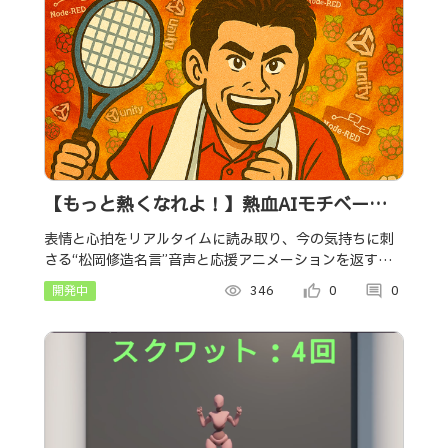
【もっと熱くなれよ！】熱血AIモチベータ
ー
表情と心拍をリアルタイムに読み取り、今の気持ちに刺
さる“松岡修造名言”音声と応援アニメーションを返す熱
血AIモチベーター。1分後、あなたは確実に燃えていま
開発中
visibility
346
thumb_up_alt
0
comment
0
す。