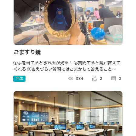
ごますり鏡
①手を当てると水晶玉が光る！ ②質問すると鏡が答えて
くれる ③答えづらい質問にはごまかして答えること
も…?
完成
visibility
384
thumb_up_alt
2
comment
0