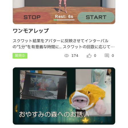
ワンモアレップ
スクワット結果をアバターに反映させてインターバル
の"1分"を有意義な時間に... スクワットの回数に応じてア
バターの太ももが肥大化します。
開発中
visibility
174
thumb_up_alt
0
comment
0