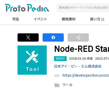
作品
イベント
開発素材
使い方
open_in_new
share
Node-RED Star
提供中
2018.03.26 作成
2021.07
日本アイ・ビー・エム株式会社
link
https://developer.ibm.com/
folder
ツール