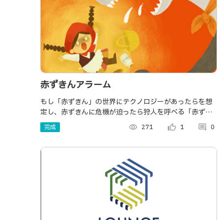
赤ずきんアラーム
もし「赤ずきん」の世界にテクノロジーがあったらを想
定し、赤ずきんに危機が迫ったら狩人を呼べる「赤ずき
んアラーム」を作成。スイッチ押下で写真と位置情報を
完成
visibility
271
thumb_up_alt
1
comment
0
Slack（狩人）に送信し、迅速な救助を実現する。