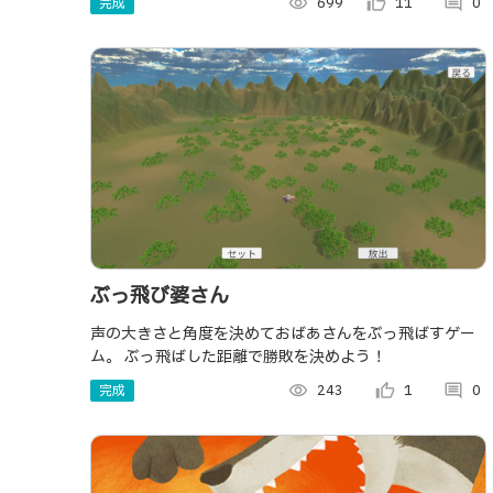
完成
visibility
699
thumb_up_alt
11
comment
0
ぶっ飛び婆さん
声の大きさと角度を決めておばあさんをぶっ飛ばすゲー
ム。 ぶっ飛ばした距離で勝敗を決めよう！
完成
visibility
243
thumb_up_alt
1
comment
0