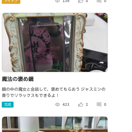
アイデア
visibility
136
thumb_up_alt
0
comment
0
しい店の情報が届きます。
魔法の褒め鏡
鏡の中の魔女と会話して、褒めてもらおう ジャスミンの
香りでリラックスもできるよ！
完成
visibility
423
thumb_up_alt
2
comment
0