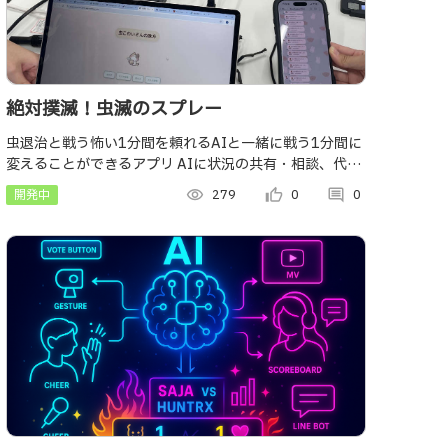
絶対撲滅！虫滅のスプレー
虫退治と戦う怖い1分間を頼れるAIと一緒に戦う1分間に
変えることができるアプリ AIに状況の共有・相談、代わ
りにスプレーを噴射してもらうこともできます！
開発中
visibility
279
thumb_up_alt
0
comment
0