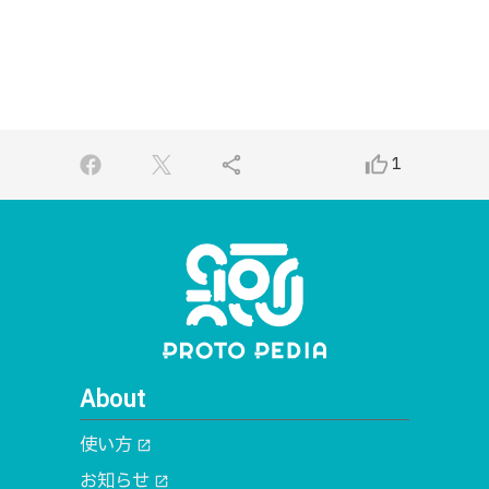
share
thumb_up_alt
1
About
使い方
open_in_new
お知らせ
open_in_new