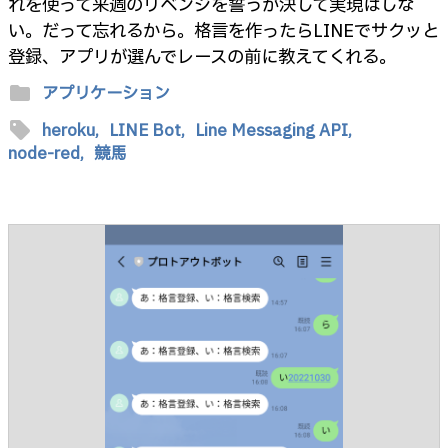
れを使って来週のリベンジを誓うが決して実現はしな
い。だって忘れるから。格言を作ったらLINEでサクッと
登録、アプリが選んでレースの前に教えてくれる。
folder
アプリケーション
sell
heroku,
LINE Bot,
Line Messaging API,
node-red,
競馬