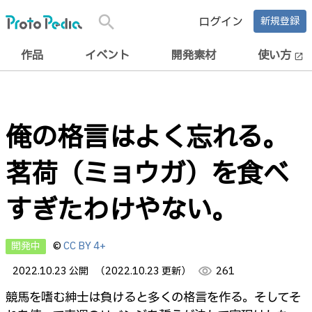
search
ログイン
新規登録
作品
イベント
開発素材
使い方
open_in_new
俺の格言はよく忘れる。
茗荷（ミョウガ）を食べ
すぎたわけやない。
開発中
©
CC BY 4+
2022.10.23 公開
（2022.10.23 更新）
visibility
261
競馬を嗜む紳士は負けると多くの格言を作る。そしてそ