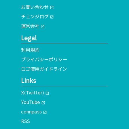
お問い合わせ
open_in_new
チェンジログ
open_in_new
運営会社
open_in_new
Legal
利用規約
プライバシーポリシー
ロゴ使用ガイドライン
Links
X(Twitter)
open_in_new
YouTube
open_in_new
connpass
open_in_new
RSS