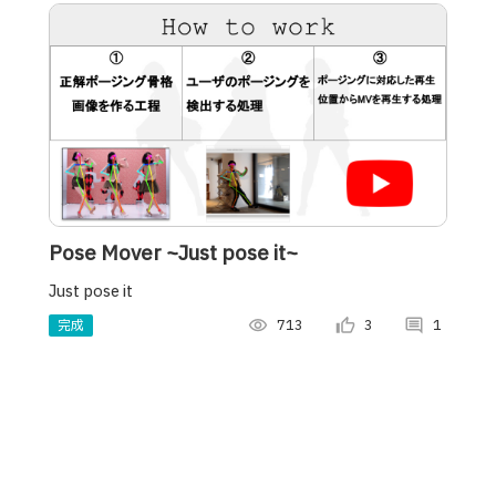
Pose Mover ~Just pose it~
Just pose it
完成
visibility
713
thumb_up_alt
3
comment
1