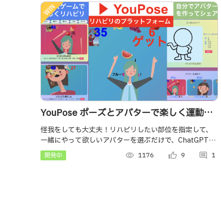
YouPose ポーズとアバターで楽しく運動、
リハビリプラットフォーム！
怪我をしても大丈夫！リハビリしたい部位を指定して、
一緒にやって欲しいアバターを選ぶだけで、ChatGPTが
メニューを自動生成、体を使ったゲームが完成。つまら
開発中
visibility
1176
thumb_up_alt
9
comment
1
ないリハビリも筋トレも楽しく続けられる！