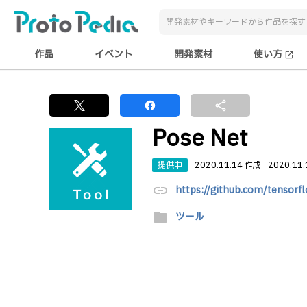
作品
イベント
開発素材
使い方
open_in_new
share
Pose Net
提供中
2020.11.14 作成
2020.11
link
https://github.com/tensorf
folder
ツール