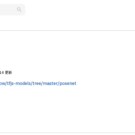
search
.14 更新
low/tfjs-models/tree/master/posenet