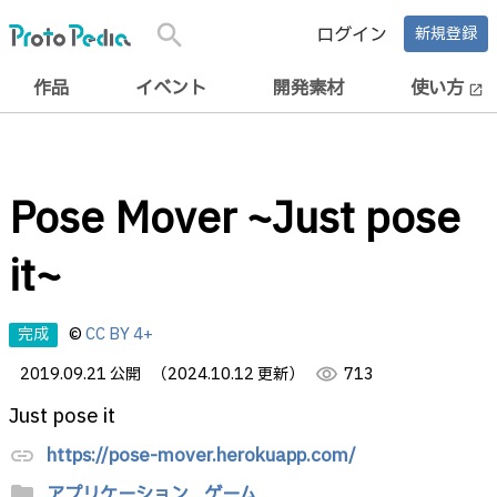
search
ログイン
新規登録
作品
イベント
開発素材
使い方
open_in_new
Pose Mover ~Just pose
it~
完成
©
CC BY 4+
2019.09.21 公開
（2024.10.12 更新）
visibility
713
Just pose it
https://pose-mover.herokuapp.com/
link
folder
アプリケーション,
ゲーム,