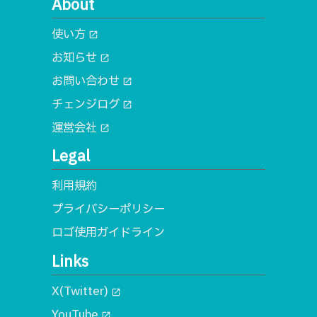
About
使い方
open_in_new
お知らせ
open_in_new
お問い合わせ
open_in_new
チェンジログ
open_in_new
運営会社
open_in_new
Legal
利用規約
プライバシーポリシー
ロゴ使用ガイドライン
Links
X(Twitter)
open_in_new
YouTube
open_in_new