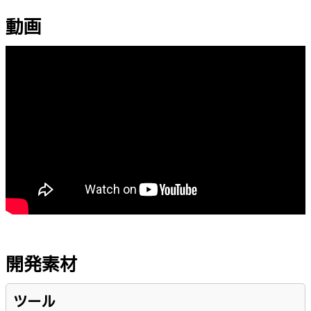
動画
開発素材
ツール