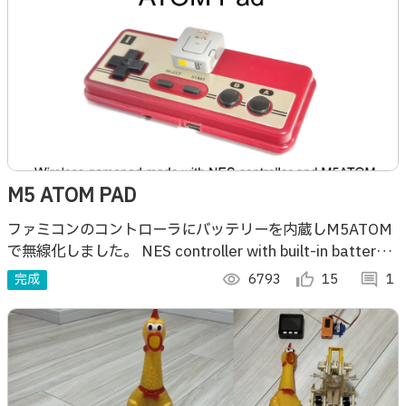
M5 ATOM PAD
ファミコンのコントローラにバッテリーを内蔵しM5ATOM
で無線化しました。 NES controller with built-in battery
and wireless with M5ATOM.
完成
visibility
6793
thumb_up_alt
15
comment
1