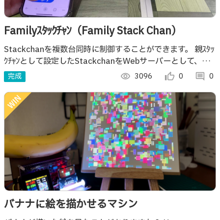
Familyｽﾀｯｸﾁｬﾝ（Family Stack Chan）
Stackchanを複数台同時に制御することができます。 親ｽﾀｯ
ｸﾁｬﾝとして設定したStackchanをWebサーバーとして、ス
マートフォンやタブレットから他の子ｽﾀｯｸﾁｬﾝに指示を出し
完成
visibility
3096
thumb_up_alt
0
comment
0
ます。
バナナに絵を描かせるマシン