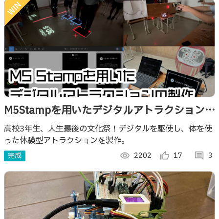
M5Stampを用いたデジタルアトラクションの
製作
高校3年生、人生最後の文化祭！デジタルを駆使し、体を使
った体験型アトラクションを製作。
完成
visibility
2202
thumb_up_alt
17
comment
3