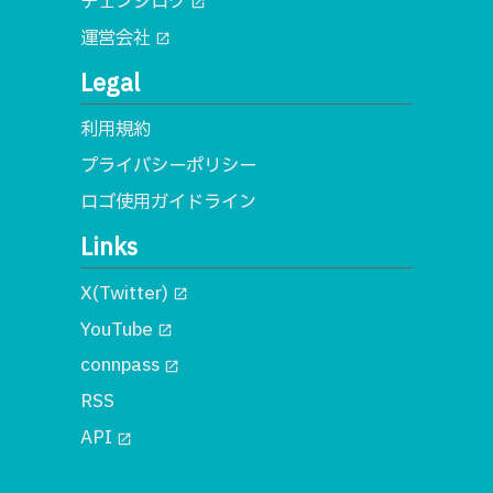
チェンジログ
open_in_new
運営会社
open_in_new
Legal
利用規約
プライバシーポリシー
ロゴ使用ガイドライン
Links
X(Twitter)
open_in_new
YouTube
open_in_new
connpass
open_in_new
RSS
API
open_in_new