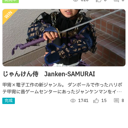
ン遊びできる・・・になるはず。。。
じゃんけん侍 Janken-SAMURAI
甲冑×電子工作の新ジャンル。 ダンボールで作ったハリボ
テ甲冑に昔ゲームセンターにあったジャンケンマンをイメー
ジした電子前立てをつけました。 その名も「じゃんけん
完成
visibility
1741
thumb_up_alt
15
comment
8
侍」！ 刀を振るとじゃんけんできます。