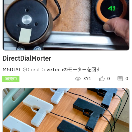
DirectDialMorter
M5DIALでDirectDriveTechのモーターを回す
開発中
visibility
371
thumb_up_alt
0
comment
0