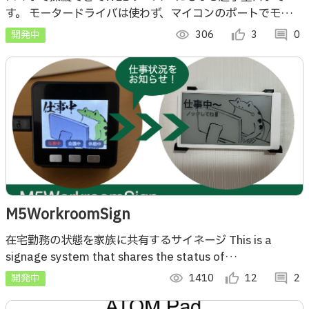
す。 モータードライバは使わず、マイコンのポートでモータ
を 駆動するなど小型化に工夫しています。
開発中
visibility
306
thumb_up_alt
3
comment
0
M5WorkroomSign
在宅勤務の状態を家族に共有するサイネージ This is a
signage system that shares the status of
telecommuting with family.
開発中
visibility
1410
thumb_up_alt
12
comment
2