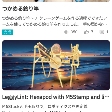
つかめる釣り竿
つかめる釣り竿～♪ クレーンゲームを作る過程でできたア
ームを使ってつかめる釣り竿を作りました。 手の届かない
場所に落とし物をしたときなどに活躍します！
完成
visibility
350
thumb_up_alt
7
comment
1
LeggyLint: Hexapod with M5Stamp and lint
remover
M5Stackと毛玉取りで，ロボティクスを再定義．