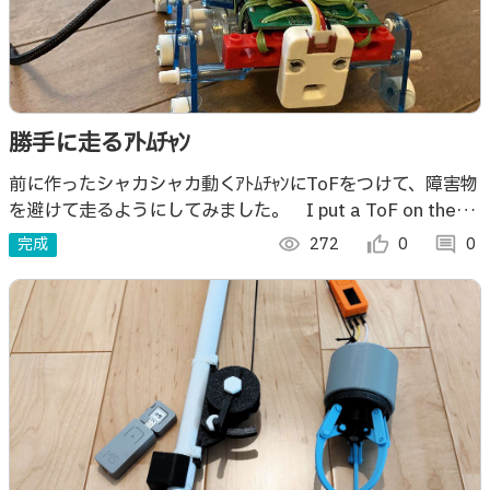
勝手に走るｱﾄﾑﾁｬﾝ
前に作ったシャカシャカ動くｱﾄﾑﾁｬﾝにToFをつけて、障害物
を避けて走るようにしてみました。 I put a ToF on the
shakashaka moving Atomchan I made
完成
visibility
272
thumb_up_alt
0
comment
0