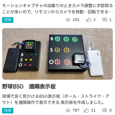
台車
モーションキャプチャの自撮りのときカメラ調整に手間取る
ことが多いので、リモコンからカメラを移動・回転できるよ
うにしました。M5Atom Lite + Atom Motion。
完成
visibility
302
thumb_up_alt
3
comment
1
野球BSO 遠隔表示板
球場で良く見かけるBSO表示板（ボール・ストライク・ア
ウト）を遠隔操作で表示できる 表示板を作成しました。
完成
visibility
787
thumb_up_alt
11
comment
0