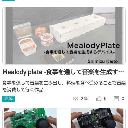
Mealody plate -食事を通して音楽を生成する
デバイス-
食事を通して音楽を生み出し，料理を食べ進めることで音楽
を消費して行く作品．
完成
visibility
245
thumb_up_alt
0
comment
0