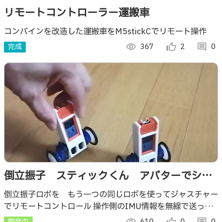
リモートコントローラー運搬車
コンバインを改造した運搬車をM5stickCでリモート操作
完成
visibility
367
thumb_up_alt
2
comment
0
倒立振子 スティックくん アバターでシン
クロリモコン
倒立振子ロボを もう一つの同じロボを使ってジャスチャー
でリモートコントロール 操作側のIMU情報を無線で送って
同じ動作をさせます。 小さな子でも操作説明不要でリモコ
開発中
visibility
610
thumb_up_alt
0
comment
0