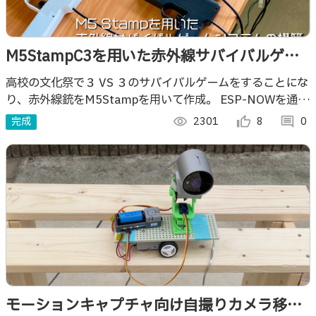
M5StampC3を用いた赤外線サバイバルゲー
ムシステム
高校の文化祭で３ VS ３のサバイバルゲームをすることにな
り、赤外線銃をM5Stampを用いて作成。 ESP-NOWを通し
てUnityで両チームの得点を表示できるようにしました。
完成
visibility
2301
thumb_up_alt
8
comment
0
モーションキャプチャ向け自撮りカメラ移動