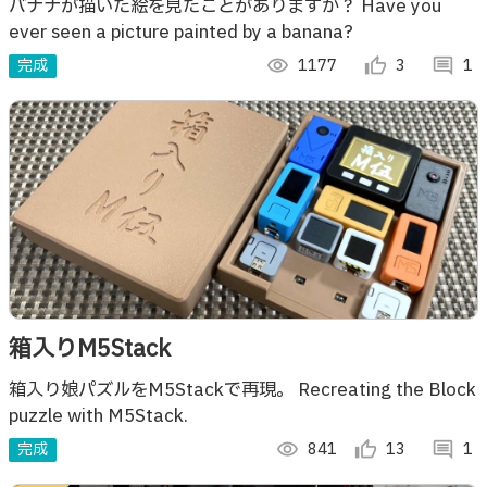
バナナが描いた絵を見たことがありますか？ Have you
ever seen a picture painted by a banana?
完成
visibility
1177
thumb_up_alt
3
comment
1
箱入りM5Stack
箱入り娘パズルをM5Stackで再現。 Recreating the Block
puzzle with M5Stack.
完成
visibility
841
thumb_up_alt
13
comment
1