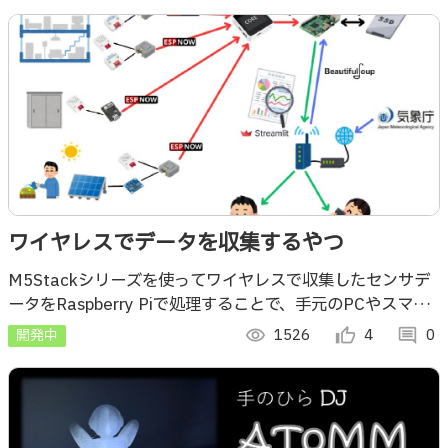
ワイヤレスでデータを収集するやつ
M5Stackシリーズを使ってワイヤレスで収集したセンサデ
ータをRaspberry Piで処理することで、手元のPCやスマホ
で確認できるようにするシステムを開発中です。
開発中
visibility
1526
thumb_up_alt
4
comment
0