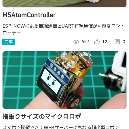
M5AtomController
ESP-NOWによる無線通信とUART有線通信が可能なコント
ローラー
完成
visibility
657
thumb_up_alt
12
comment
0
指乗りサイズのマイクロロボ
スマホで操縦できてWEBサーバーにもなる超小型ロボで