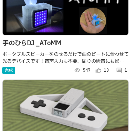
手のひらDJ _AToMM
ポータブルスピーカーをのせるだけで曲のビートに合わせて
光るデバイスです！音声入力も不要、周りの騒音にも影響さ
れません。シンプルで作るのも簡単です。
完成
visibility
547
thumb_up_alt
13
comment
1