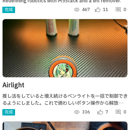
Redefining robotics with M5Stack and a lint remover.
完成
visibility
467
thumb_up_alt
11
comment
0
Airlight
推し活をしていると増え続けるペンライトを一括で制御でき
るようにしました。これで煩わしいボタン操作から解放さ
れ、より集中してライブに参加することができるようになり
完成
visibility
336
thumb_up_alt
7
comment
0
ます。