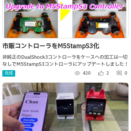
市販コントローラをM5StampS3化
非純正のDualShock3コントローラをケースへの加工は一切
なしでM5StampS3コントローラにアップデートしました！
完成
visibility
420
thumb_up_alt
2
comment
0