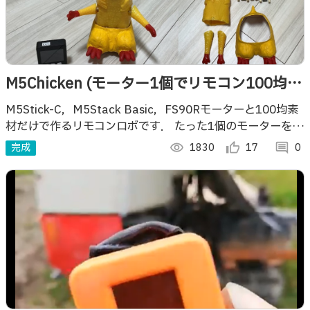
M5Chicken (モーター1個でリモコン100均ロ
ボ)
M5Stick-C，M5Stack Basic，FS90Rモーターと100均素
材だけで作るリモコンロボです． たった1個のモーターを使
って両手を振りながら前進と左右旋回をします．
完成
visibility
1830
thumb_up_alt
17
comment
0