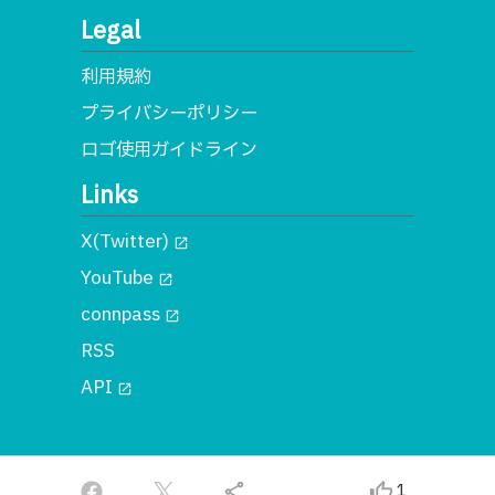
Legal
利用規約
プライバシーポリシー
ロゴ使用ガイドライン
Links
X(Twitter)
open_in_new
YouTube
open_in_new
connpass
open_in_new
RSS
API
open_in_new
© 2018 一般社団法人MA
share
thumb_up_alt
1