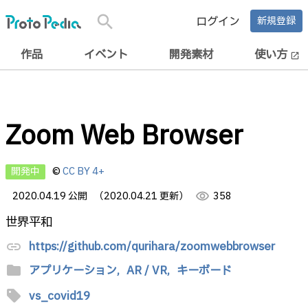
search
ログイン
新規登録
作品
イベント
開発素材
使い方
open_in_new
Zoom Web Browser
開発中
©
CC BY 4+
2020.04.19 公開
（2020.04.21 更新）
visibility
358
世界平和
https://github.com/qurihara/zoomwebbrowser
link
folder
アプリケーション,
AR / VR,
キーボード
sell
vs_covid19