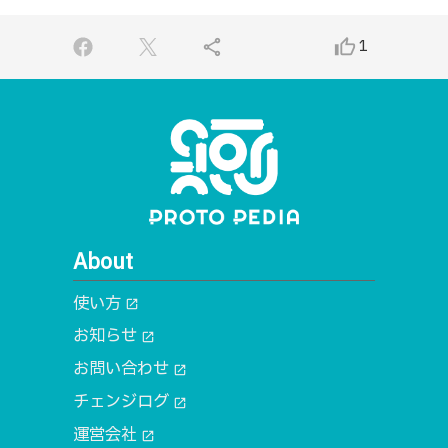
share
thumb_up_alt
1
About
使い方
open_in_new
お知らせ
open_in_new
お問い合わせ
open_in_new
チェンジログ
open_in_new
運営会社
open_in_new