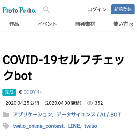
search
ログイン
新規登録
作品
イベント
開発素材
使い方
open_in_new
COVID-19セルフチェッ
クbot
完成
©
CC BY 4+
2020.04.25 公開
（2020.04.30 更新）
visibility
352
folder
アプリケーション,
データサイエンス / AI / BOT
sell
twilio_online_contest,
LINE,
twilio