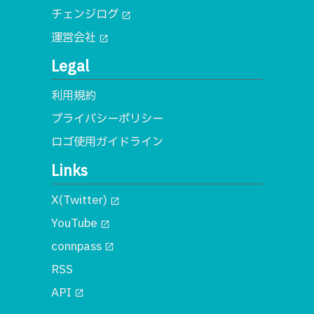
チェンジログ
open_in_new
運営会社
open_in_new
Legal
利用規約
プライバシーポリシー
ロゴ使用ガイドライン
Links
X(Twitter)
open_in_new
YouTube
open_in_new
connpass
open_in_new
RSS
API
open_in_new