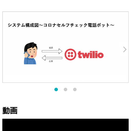
arrow_forward_ios
動画