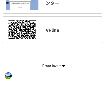
ンター
VRline
Proto lovers ♥