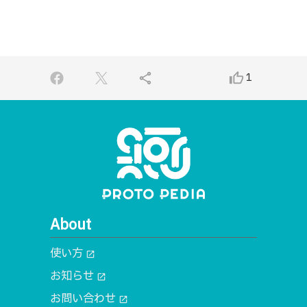
share
thumb_up_alt
1
About
使い方
open_in_new
お知らせ
open_in_new
お問い合わせ
open_in_new