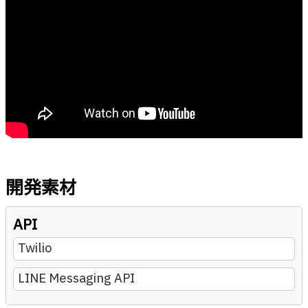
開発素材
API
Twilio
LINE Messaging API