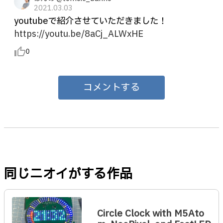
2021.03.03
youtubeで紹介させていただきました！
https://youtu.be/8aCj_ALWxHE
thumb_up_alt
0
コメントする
同じニオイがする作品
Circle Clock with M5Ato