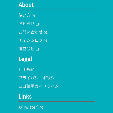
About
使い方
open_in_new
お知らせ
open_in_new
お問い合わせ
open_in_new
チェンジログ
open_in_new
運営会社
open_in_new
Legal
利用規約
プライバシーポリシー
ロゴ使用ガイドライン
Links
X(Twitter)
open_in_new