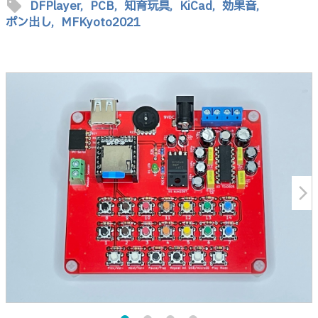
sell
DFPlayer,
PCB,
知育玩具,
KiCad,
効果音,
ポン出し,
MFKyoto2021
arrow_forward_ios