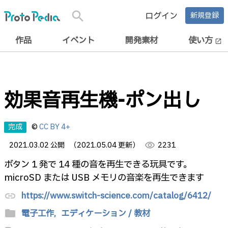
search
ログイン
新規登録
作品
イベント
開発素材
使い方
open_in_new
効果音再生機-ポン出し
完成
©
CC BY 4+
2021.03.02 公開
（2021.05.04 更新）
visibility
2231
ボタン 1 発で 14 種の音を再生できる玩具です。
microSD または USB メモリの音楽を再生できます
https://www.switch-science.com/catalog/6412/
link
folder
電子工作,
エディケーション / 教材