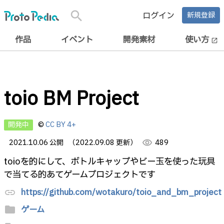
search
ログイン
新規登録
作品
イベント
開発素材
使い方
open_in_new
toio BM Project
開発中
©
CC BY 4+
2021.10.06 公開
（2022.09.08 更新）
visibility
489
toioを的にして、ボトルキャップやビー玉を使った玩具
で当てる的あてゲームプロジェクトです
https://github.com/wotakuro/toio_and_bm_project
link
folder
ゲーム