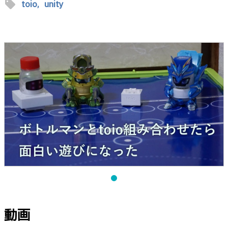
sell
toio,
unity
動画