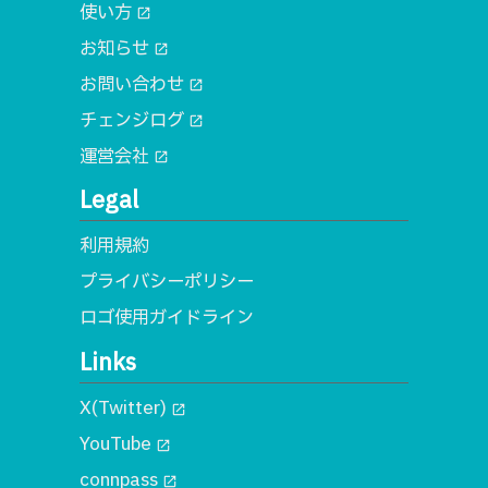
使い方
open_in_new
お知らせ
open_in_new
お問い合わせ
open_in_new
チェンジログ
open_in_new
運営会社
open_in_new
Legal
利用規約
プライバシーポリシー
ロゴ使用ガイドライン
Links
X(Twitter)
open_in_new
YouTube
open_in_new
connpass
open_in_new