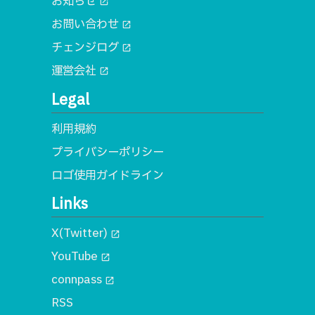
お知らせ
open_in_new
お問い合わせ
open_in_new
チェンジログ
open_in_new
運営会社
open_in_new
Legal
利用規約
プライバシーポリシー
ロゴ使用ガイドライン
Links
X(Twitter)
open_in_new
YouTube
open_in_new
connpass
open_in_new
RSS