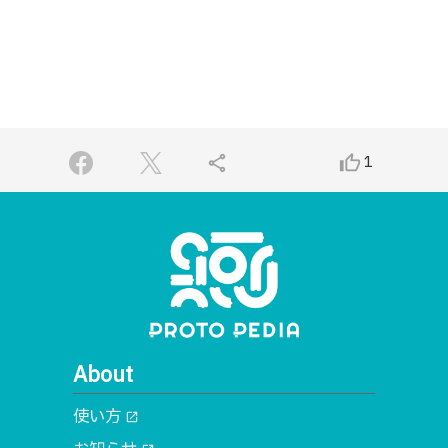
share
thumb_up_alt
1
About
使い方
open_in_new