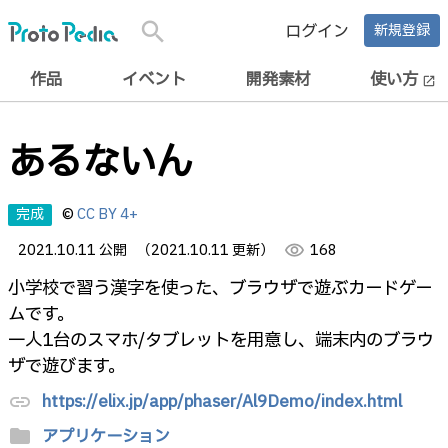
search
ログイン
新規登録
作品
イベント
開発素材
使い方
open_in_new
あるないん
完成
©
CC BY 4+
2021.10.11 公開
（2021.10.11 更新）
visibility
168
小学校で習う漢字を使った、ブラウザで遊ぶカードゲー
ムです。
一人1台のスマホ/タブレットを用意し、端末内のブラウ
ザで遊びます。
https://elix.jp/app/phaser/Al9Demo/index.html
link
folder
アプリケーション