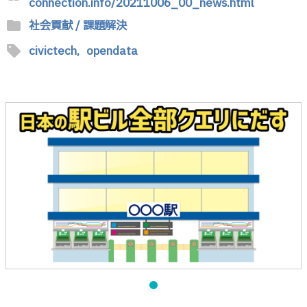
connection.info/20211006_00_news.html
folder
社会貢献 / 課題解決
sell
civictech,
opendata