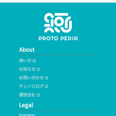
About
使い方
open_in_new
お知らせ
open_in_new
お問い合わせ
open_in_new
チェンジログ
open_in_new
運営会社
open_in_new
Legal