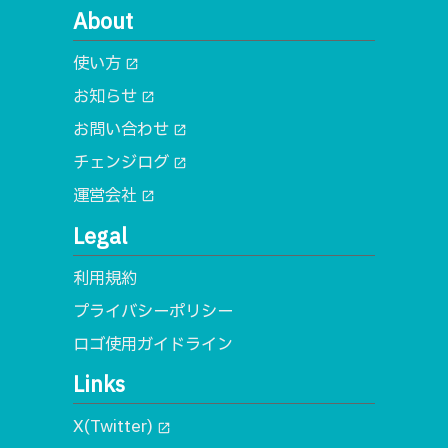
About
使い方
open_in_new
お知らせ
open_in_new
お問い合わせ
open_in_new
チェンジログ
open_in_new
運営会社
open_in_new
Legal
利用規約
プライバシーポリシー
ロゴ使用ガイドライン
Links
X(Twitter)
open_in_new