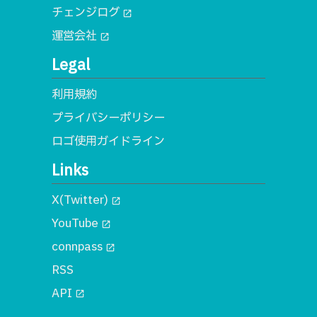
チェンジログ
open_in_new
運営会社
open_in_new
Legal
利用規約
プライバシーポリシー
ロゴ使用ガイドライン
Links
X(Twitter)
open_in_new
YouTube
open_in_new
connpass
open_in_new
RSS
API
open_in_new