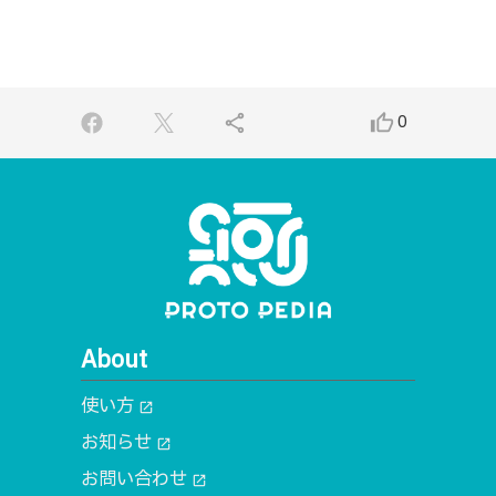
share
thumb_up_alt
0
About
使い方
open_in_new
お知らせ
open_in_new
お問い合わせ
open_in_new