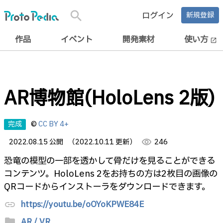
search
ログイン
新規登録
作品
イベント
開発素材
使い方
open_in_new
AR博物館(HoloLens 2版)
完成
©
CC BY 4+
2022.08.15 公開
（2022.10.11 更新）
visibility
246
恐竜の模型の一部を透かして骨だけを見ることができる
コンテンツ。HoloLens 2をお持ちの方は2枚目の画像の
QRコードからインストーラをダウンロードできます。
https://youtu.be/oOYoKPWE84E
link
folder
AR / VR