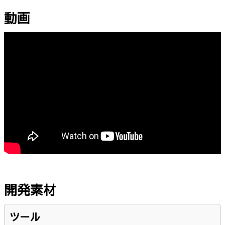
動画
開発素材
ツール