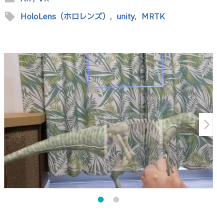
sell
HoloLens（ホロレンズ）,
unity,
MRTK
arrow_forward_ios