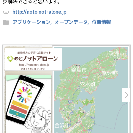
歩解決できると思います。
http://noto.not-alone.jp
link
folder
アプリケーション,
オープンデータ,
位置情報
arrow_forward_ios