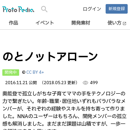
search
ログイン
新規登録
作品
イベント
開発素材
使い方
open_in_new
のとノットアローン
開発中
©
CC BY 4+
2016.11.21 公開
（2018.05.23 更新）
visibility
499
奥能登で孤立しがちな子育てママの手をテクノロジーの
力で繋ぎたい。年齢･職業･居住地いずれもバラバラなメ
ンバーが、それぞれの経験やスキルを持ち寄って作りま
した。NNAのユーザーはもちろん、開発メンバーの孤立
感も解消しました。まだまだ課題は山積ですが、一歩一