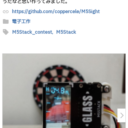
うだなと思い作ってみました。
https://github.com/coppercele/M5Sight
link
folder
電子工作
sell
M5Stack_contest,
M5Stack
arrow_forward_ios