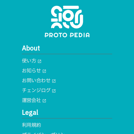
About
使い方
open_in_new
お知らせ
open_in_new
お問い合わせ
open_in_new
チェンジログ
open_in_new
運営会社
open_in_new
Legal
利用規約