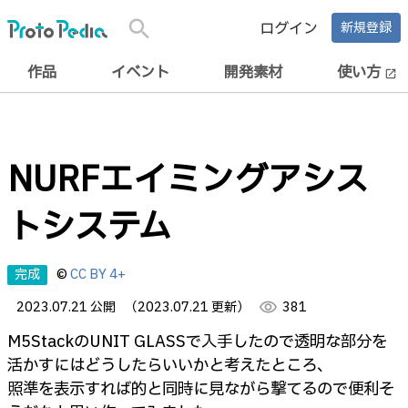
search
ログイン
新規登録
作品
イベント
開発素材
使い方
open_in_new
NURFエイミングアシス
トシステム
完成
©
CC BY 4+
2023.07.21 公開
（2023.07.21 更新）
visibility
381
M5StackのUNIT GLASSで入手したので透明な部分を
活かすにはどうしたらいいかと考えたところ、
照準を表示すれば的と同時に見ながら撃てるので便利そ