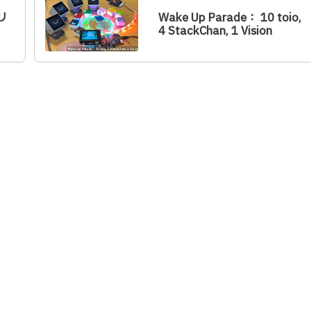
リ
Wake Up Parade： 10 toio,
4 StackChan, 1 Vision