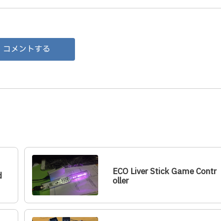
コメントする
ECO Liver Stick Game Contr
d
oller