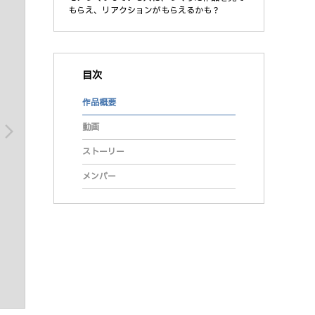
もらえ、リアクションがもらえるかも？
目次
作品概要
動画
arrow_forward_ios
ストーリー
メンバー