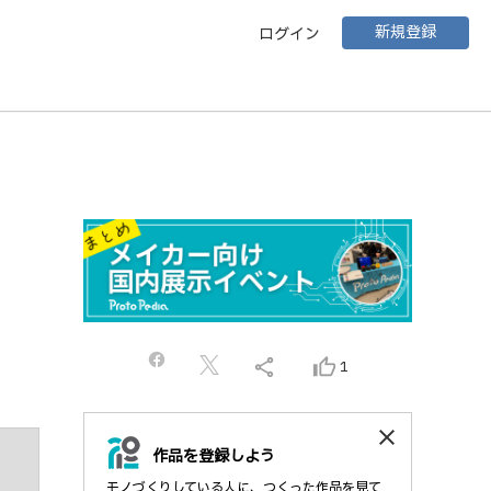
新規登録
ログイン
share
thumb_up_alt
1
close
作品を登録しよう
モノづくりしている人に、つくった作品を見て