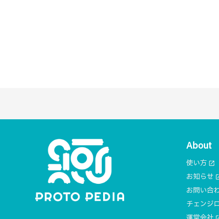
About
使い方
open_in_new
お知らせ
open_i
お問い合
チェンジ
運営会社
open_i