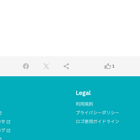
share
thumb_up_alt
1
Legal
利用規約
プライバシーポリシー
n_new
わせ
ロゴ使用ガイドライン
open_in_new
ログ
open_in_new
n_new