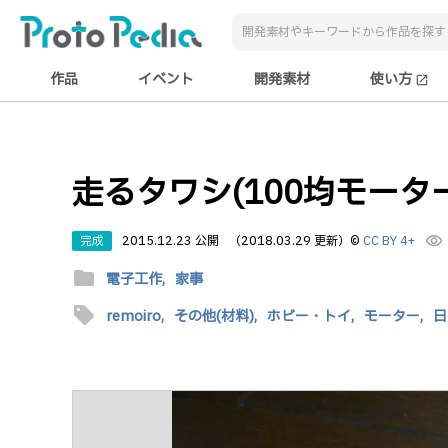
作品
イベント
開発素材
使い方
open_in_new
走るタワシ(100均モータ
完成
2015.12.23 公開
（2018.03.29 更新）
©
CC BY 4+
visibility
folder
電子工作,
家事
sell
remoiro,
その他(材料),
ホビー・トイ,
モーター,
日