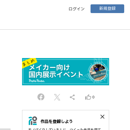
新規登録
ログイン
share
thumb_up_alt
0
close
作品を登録しよう
モノづくりしている人に、つくった作品を見て