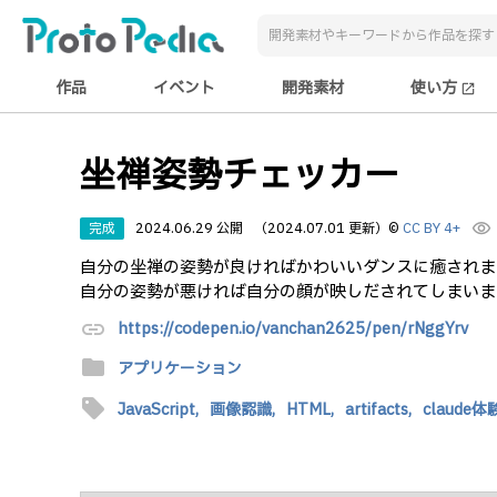
作品
イベント
開発素材
使い方
open_in_new
坐禅姿勢チェッカー
完成
2024.06.29 公開
（2024.07.01 更新）
©
CC BY 4+
visibility
自分の坐禅の姿勢が良ければかわいいダンスに癒されま
自分の姿勢が悪ければ自分の顔が映しだされてしまいま
link
https://codepen.io/vanchan2625/pen/rNggYrv
folder
アプリケーション
sell
JavaScript,
画像認識,
HTML,
artifacts,
claude体