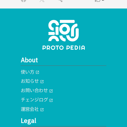
About
使い方
open_in_new
お知らせ
open_in_new
お問い合わせ
open_in_new
チェンジログ
open_in_new
運営会社
open_in_new
Legal