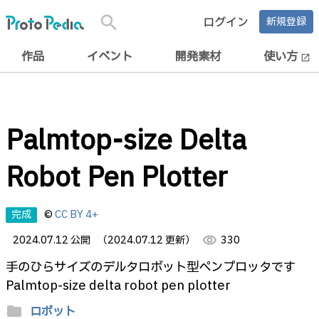
search
ログイン
新規登録
作品
イベント
開発素材
使い方
open_in_new
Palmtop-size Delta
Robot Pen Plotter
完成
©
CC BY 4+
2024.07.12 公開
（2024.07.12 更新）
visibility
330
手のひらサイズのデルタロボット型ペンプロッタです
Palmtop-size delta robot pen plotter
folder
ロボット