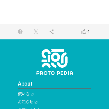
share
thumb_up_alt
4
About
使い方
open_in_new
お知らせ
open_in_new