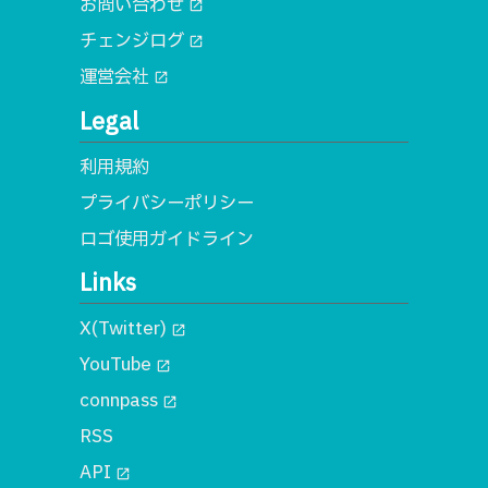
お問い合わせ
open_in_new
チェンジログ
open_in_new
運営会社
open_in_new
Legal
利用規約
プライバシーポリシー
ロゴ使用ガイドライン
Links
X(Twitter)
open_in_new
YouTube
open_in_new
connpass
open_in_new
RSS
API
open_in_new