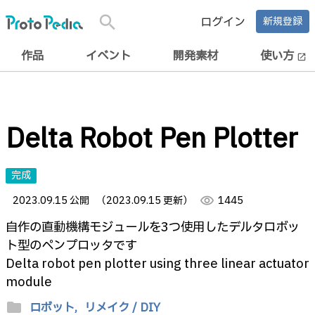
search
ログイン
新規登録
作品
イベント
開発素材
使い方
open_in_new
Delta Robot Pen Plotter
完成
2023.09.15 公開
（2023.09.15 更新）
visibility
1445
自作の直動機構モジュールを3つ使用したデルタロボッ
ト型のペンプロッタです
Delta robot pen plotter using three linear actuator
module
folder
ロボット,
リメイク / DIY