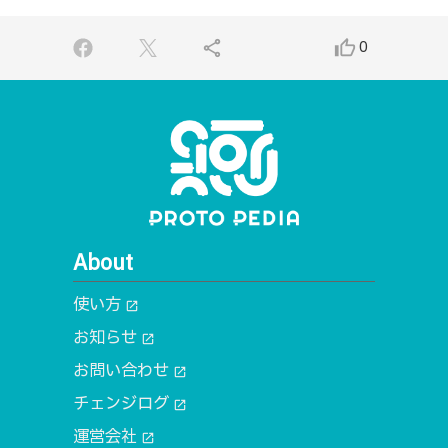
share
thumb_up_alt
0
About
使い方
open_in_new
お知らせ
open_in_new
お問い合わせ
open_in_new
チェンジログ
open_in_new
運営会社
open_in_new