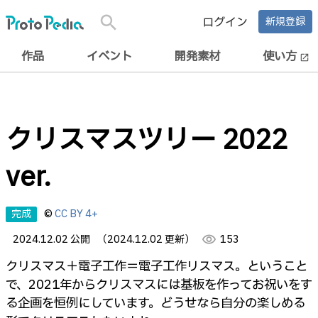
search
ログイン
新規登録
作品
イベント
開発素材
使い方
open_in_new
クリスマスツリー 2022
ver.
完成
©
CC BY 4+
2024.12.02 公開
（2024.12.02 更新）
visibility
153
クリスマス＋電子工作＝電子工作リスマス。ということ
で、2021年からクリスマスには基板を作ってお祝いをす
る企画を恒例にしています。どうせなら自分の楽しめる