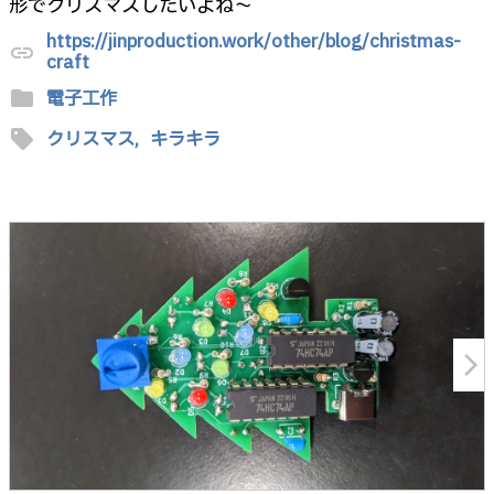
形でクリスマスしたいよね〜
https://jinproduction.work/other/blog/christmas-
link
craft
folder
電子工作
sell
クリスマス,
キラキラ
arrow_forward_ios