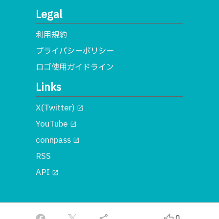
Legal
利用規約
プライバシーポリシー
ロゴ使用ガイドライン
Links
X(Twitter)
open_in_new
YouTube
open_in_new
connpass
open_in_new
RSS
API
open_in_new
© 2018 一般社団法人MA
share
thumb_up_alt
0