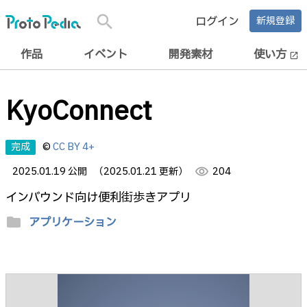
search
ログイン
新規登録
作品
イベント
開発素材
使い方
open_in_new
KyoConnect
完成
©
CC BY 4+
2025.01.19 公開
（2025.01.21 更新）
visibility
204
インバウンド向け便利街歩きアプリ
folder
アプリケーション