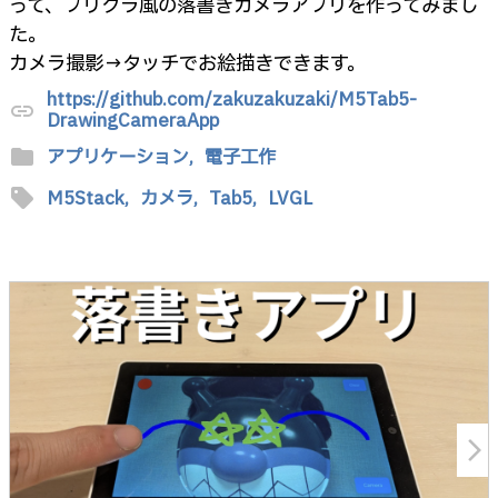
って、プリクラ風の落書きカメラアプリを作ってみまし
た。
カメラ撮影→タッチでお絵描きできます。
https://github.com/zakuzakuzaki/M5Tab5-
link
DrawingCameraApp
folder
アプリケーション,
電子工作
sell
M5Stack,
カメラ,
Tab5,
LVGL
arrow_forward_ios