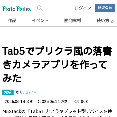
search
ログイン
新規登録
作品
イベント
開発素材
使い方
open_in_new
Tab5でプリクラ風の落書
きカメラアプリを作って
みた
完成
©
CC BY 4+
2025.06.14 公開
（2025.06.14 更新）
visibility
808
M5Stackの「Tab5」というタブレット型デバイスを使