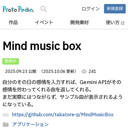
search
ログイン
新規登録
作品
イベント
開発素材
使い方
open_in_new
Mind music box
開発中
2025.09.23 公開
（2025.10.06 更新）
visibility
241
自分のその日の感情を入力すれば、Gemini APIがその
感情を労わってくれる曲を返してくれる。
まだ実際にはつながらず、サンプル曲が表示されるよう
になっている。
https://github.com/takatore-p/MindMusicBox
link
folder
アプリケーション