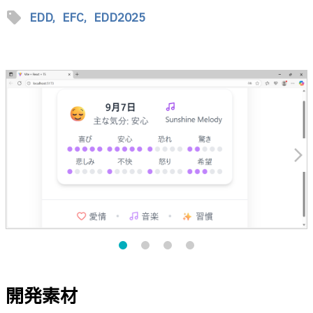
sell
EDD,
EFC,
EDD2025
arrow_forward_ios
開発素材