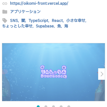
https://oikomi-front.vercel.app/
link
folder
アプリケーション
sell
SNS,
闇,
TypeScript,
React,
小さな幸せ,
ちょっとした幸せ,
Supabase,
魚,
海
arrow_forward_ios