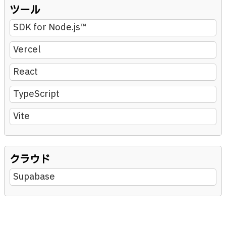
ツール
SDK for Node.js™
Vercel
React
TypeScript
Vite
クラウド
Supabase