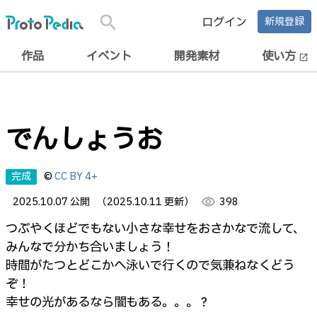
search
ログイン
新規登録
作品
イベント
開発素材
使い方
open_in_new
でんしょうお
完成
©
CC BY 4+
2025.10.07 公開
（2025.10.11 更新）
visibility
398
つぶやくほどでもない小さな幸せをおさかなで流して、
みんなで分かち合いましょう！
時間がたつとどこかへ泳いで行くので気兼ねなくどう
ぞ！
幸せの光があるなら闇もある。。。？