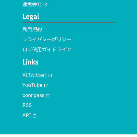
運営会社
open_in_new
Legal
利用規約
プライバシーポリシー
ロゴ使用ガイドライン
Links
X(Twitter)
open_in_new
YouTube
open_in_new
connpass
open_in_new
RSS
API
open_in_new