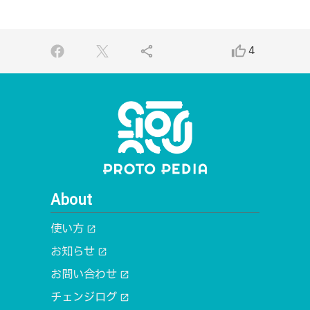
share
thumb_up_alt
4
About
使い方
open_in_new
お知らせ
open_in_new
お問い合わせ
open_in_new
チェンジログ
open_in_new