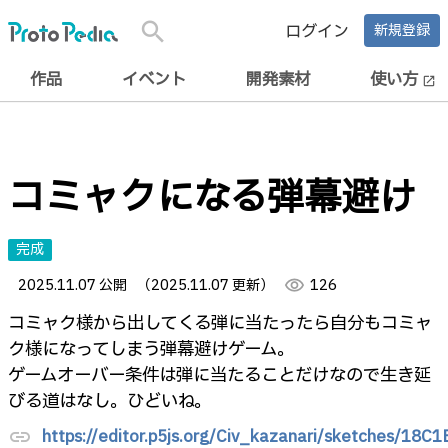
search
ログイン
新規登録
作品
イベント
開発素材
使い方
open_in_new
コミャクになる弾幕避け
完成
2025.11.07 公開
（2025.11.07 更新）
visibility
126
コミャク様から出してくる弾に当たったら自分もコミャ
ク様になってしまう弾幕避けゲーム。
ゲームオーバー条件は弾に当たることだけなので生き延
びる道はなし。ひどいね。
https://editor.p5js.org/Civ_kazanari/sketches/18
link