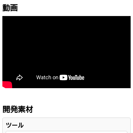
動画
開発素材
ツール