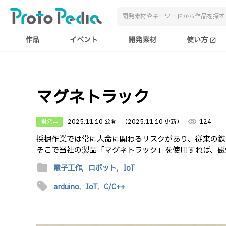
作品
イベント
開発素材
使い方
open_in_new
マグネトラック
開発中
2025.11.10 公開
（2025.11.10 更新）
visibility
124
採掘作業では常に人命に関わるリスクがあり、従来の鉄
そこで当社の製品「マグネトラック」を使用すれば、磁
folder
電子工作,
ロボット,
IoT
sell
arduino,
IoT,
C/C++