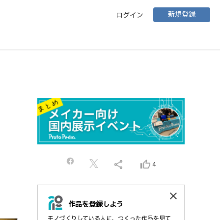
新規登録
ログイン
share
thumb_up_alt
4
close
作品を登録しよう
モノづくりしている人に、つくった作品を見て