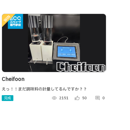
Cheifoon
えっ！！まだ調味料の計量してるんですか？？
完成
visibility
2151
thumb_up_alt
50
comment
0