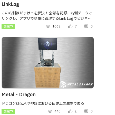
LinkLog
この名刺誰だっけ？を解決！ 会話を記録、名刺データと
リンクし、アプリで簡単に管理するLink Logでビジネス
スキルをレベルアップ！
開発中
visibility
1068
thumb_up_alt
7
comment
0
Metal・Dragon
ドラゴンは伝承や神話における伝説上の生物である
開発中
visibility
440
thumb_up_alt
2
comment
0