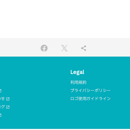
share
Legal
利用規約
プライバシーポリシー
n_new
わせ
ロゴ使用ガイドライン
open_in_new
ログ
open_in_new
n_new