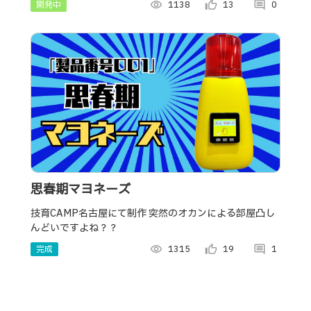
開発中
visibility
1138
thumb_up_alt
13
comment
0
思春期マヨネーズ
技育CAMP名古屋にて制作 突然のオカンによる部屋凸し
んどいですよね？？
完成
visibility
1315
thumb_up_alt
19
comment
1