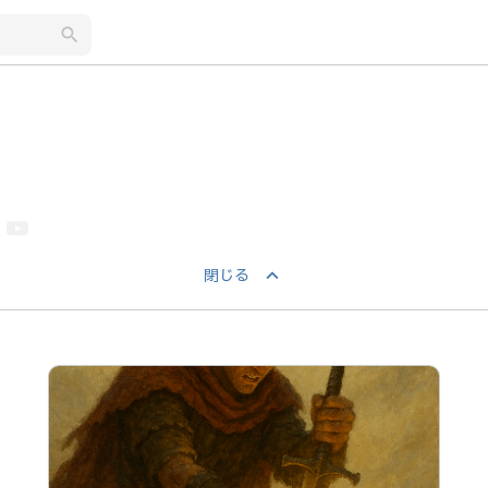
search
keyboard_arrow_up
閉じる