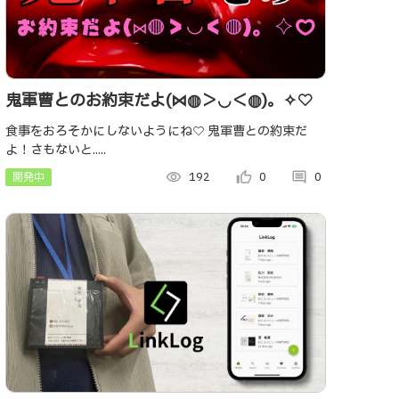
鬼軍曹とのお約束だよ(⋈◍＞◡＜◍)。✧♡
食事をおろそかにしないようにね♡ 鬼軍曹との約束だ
よ！さもないと.....
開発中
visibility
192
thumb_up_alt
0
comment
0