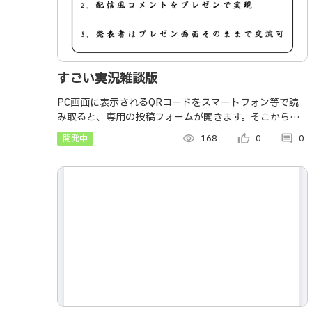
すごい実況雑談版
PC画面に表示されるQRコードをスマートフォン等で読
み取ると、専用の投稿フォームが開きます。そこから投
稿されたコメントは、即座に拡張機能に送信され、プレ
開発中
visibility
168
thumb_up_alt
0
comment
0
ゼン中の画面にリアルタイムで流れます。