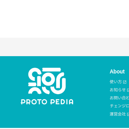
About
使い方
open_in_new
お知らせ
open_i
お問い合
チェンジ
運営会社
open_i