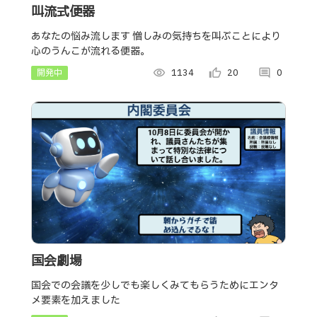
叫流式便器
あなたの悩み流します 憎しみの気持ちを叫ぶことにより
心のうんこが流れる便器。
開発中
visibility
1134
thumb_up_alt
20
comment
0
国会劇場
国会での会議を少しでも楽しくみてもらうためにエンタ
メ要素を加えました