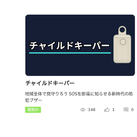
チャイルドキーパー
地域全体で見守りろう SOSを即座に知らせる新時代の防
犯ブザー
開発中
visibility
348
thumb_up_alt
1
comment
0