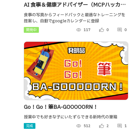
AI 食事＆健康アドバイザー（MCPハッカソ
ン）
食事の写真からフィードバックと最適なトレーニングを
提案し、自動でgoogleカレンダーに登録
開発中
visibility
117
thumb_up_alt
0
comment
0
Go！Go！筆BA-GOOOOORN！
授業中でも好きな子にいたずらできる新時代の筆箱
完成
visibility
512
thumb_up_alt
2
comment
1