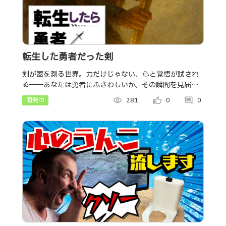
転生した勇者だった剣
剣が器を測る世界。力だけじゃない、心と覚悟が試され
る――あなたは勇者にふさわしいか、その瞬間を見届け
よ。
開発中
visibility
281
thumb_up_alt
0
comment
0