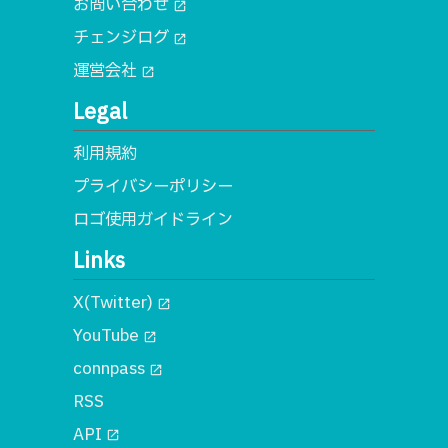
お問い合わせ
open_in_new
チェンジログ
open_in_new
運営会社
open_in_new
Legal
利用規約
プライバシーポリシー
ロゴ使用ガイドライン
Links
X(Twitter)
open_in_new
YouTube
open_in_new
connpass
open_in_new
RSS
API
open_in_new