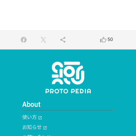
share
thumb_up_alt
50
About
使い方
open_in_new
お知らせ
open_in_new