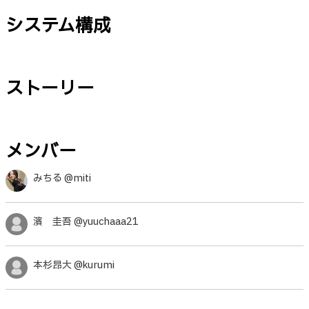
システム構成
ストーリー
メンバー
みちる @miti
濱 圭吾 @yuuchaaa21
本杉昂大 @kurumi