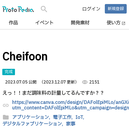
search
ログイン
新規登録
作品
イベント
開発素材
使い方
open_in_new
Cheifoon
完成
2023.07.05 公開
（2023.12.07 更新）
visibility
2151
えっ！！まだ調味料の計量してるんですか？？
https://www.canva.com/design/DAFolEpiMLo/anG
link
utm_content=DAFolEpiMLo&utm_campaign=designs
folder
アプリケーション,
電子工作,
IoT,
デジタルファブリケーション,
家事