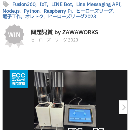
sell
Fusion360,
IoT,
LINE Bot,
Line Messaging API,
Node.js,
Python,
Raspberry Pi,
ヒーローズリーグ,
電子工作,
オレトク,
ヒーローズリーグ2023
問題児賞 by ZAWAWORKS
ヒーローズ・リーグ 2023
arrow_forward_ios