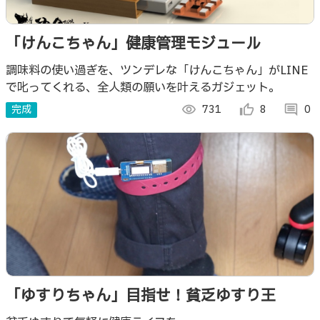
「けんこちゃん」健康管理モジュール
調味料の使い過ぎを、ツンデレな「けんこちゃん」がLINE
で叱ってくれる、全人類の願いを叶えるガジェット。
完成
visibility
731
thumb_up_alt
8
comment
0
「ゆすりちゃん」目指せ！貧乏ゆすり王