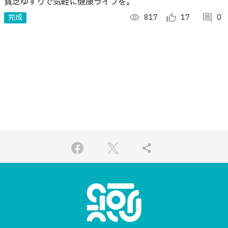
貧乏ゆすりで気軽に健康ライフを。
完成
visibility
817
thumb_up_alt
17
comment
0
share