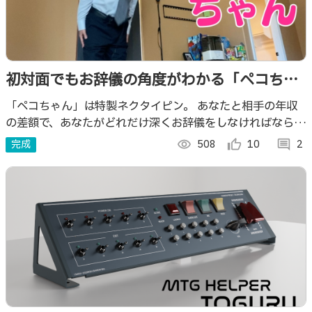
初対面でもお辞儀の角度がわかる「ペコちゃ
ん」
「ペコちゃん」は特製ネクタイピン。 あなたと相手の年収
の差額で、あなたがどれだけ深くお辞儀をしなければならな
いかをハッキリ分からせてくれます。
完成
visibility
508
thumb_up_alt
10
comment
2