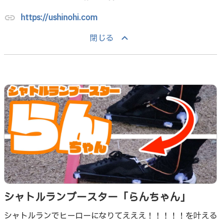
https://ushinohi.com
link
keyboard_arrow_up
閉じる
シャトルランブースター「らんちゃん」
シャトルランでヒーローになりてえええ！！！！！を叶える