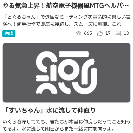
やる気急上昇！航空電子機器風MTGヘルパー
「とぐるちゃん」
「とぐるちゃん」で退屈なミーティングを革命的に楽しい冒
険へ！簡単操作で即座に接続し、スムーズに制御。これでミ
ーティングのために強制的にテンションを上げます！
完成
visibility
665
thumb_up_alt
17
comment
13
「すいちゃん」水に流して仲直り
いくら喧嘩してても、君たちが本当は仲良しだってこと知っ
てるよ。水に流して明日からまた一緒に前を向うよ。