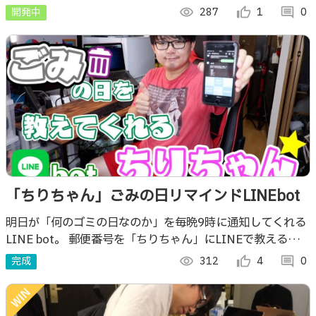
開発中
visibility
287
thumb_up_alt
1
comment
0
「ちりちゃん」ごみの日リマインドLINEbot
明日が「何のゴミの日なのか」を毎晩9時に通知してくれる
LINE bot。 郵便番号を「ちりちゃん」にLINEで教えるだけ
で登録は完了、面倒なユーザー登録などは一切不要。
完成
visibility
312
thumb_up_alt
4
comment
0