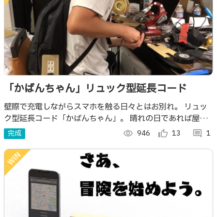
「かばんちゃん」リュック型延長コード
壁際で充電しながらスマホを触る日々とはお別れ。 リュッ
ク型延長コード「かばんちゃん」。 晴れの日であれば屋外
でも使えるので、キャンプに持って行けば「歩く充電スポッ
完成
visibility
946
thumb_up_alt
13
comment
1
ト」になって一躍みんなの人気者。