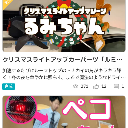
クリスマスライトアップカーパーツ「ルミち
ゃん」
加速するたびにルーフトップのトナカイの角がキラキラ輝
く！冬の夜を華やかに照らす、まるで魔法のようなドライブ
体験をお届けします。
完成
visibility
271
thumb_up_alt
12
comment
1