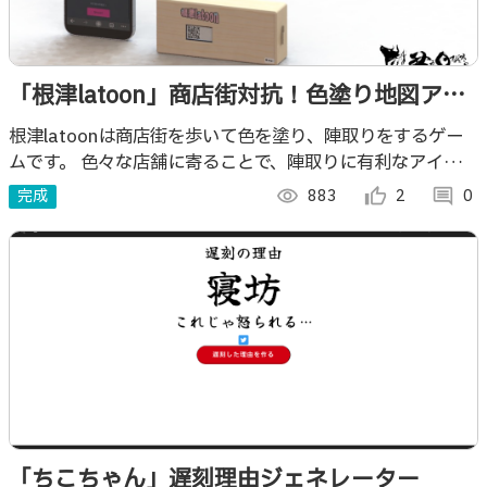
「根津latoon」商店街対抗！色塗り地図アプ
リ
根津latoonは商店街を歩いて色を塗り、陣取りをするゲー
ムです。 色々な店舗に寄ることで、陣取りに有利なアイテム
なども発生します。
完成
visibility
883
thumb_up_alt
2
comment
0
「ちこちゃん」遅刻理由ジェネレーター