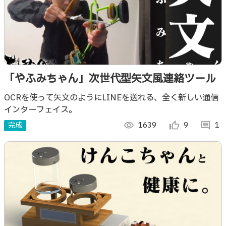
「やふみちゃん」次世代型矢文風連絡ツール
OCRを使って矢文のようにLINEを送れる、全く新しい通信
インターフェイス。
完成
visibility
1639
thumb_up_alt
9
comment
1