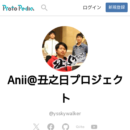
search
ログイン
新規登録
Anii@丑之日プロジェク
ト
@ysskywalker