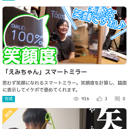
「えみちゃん」スマートミラー
思わず笑顔になれるスマートミラー。笑顔度を計算し、鏡面
に表示してイケボで褒めてくれます。
完成
visibility
916
thumb_up_alt
3
comment
0