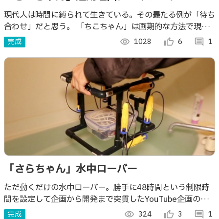
現代人は時間に縛られて生きている。その最たる例が「待ち
合わせ」だと思う。 「ちこちゃん」は画期的な方法で現代
人を時から解放してくれるWEBサービスである。
完成
visibility
1028
thumb_up_alt
6
comment
1
「さらちゃん」水中ローバー
ただ動くだけの水中ローバー。勝手に48時間という制限時
間を設定して企画から開発まで突貫したYouTube企画の成
果物です。
完成
visibility
324
thumb_up_alt
3
comment
1