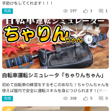
手助けをしてくれます！！！
完成
visibility
197
thumb_up_alt
3
comment
1
自転車運転シミュレータ「ちゃりんちゃん」
初めて自転車の練習をするそこのあなた！ちゃりんちゃんを
使えば屋内で安全に運転スキルを身につけられます！(※バ
ランス感覚を除く)
完成
visibility
308
thumb_up_alt
5
comment
0