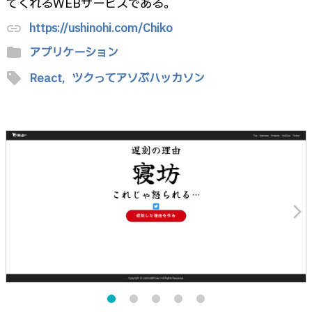
てくれるWEBサービスである。
https://ushinohi.com/Chiko
link
folder
アプリケーション
sell
React,
ツクってアソぶハッカソン
arrow_forward_ios