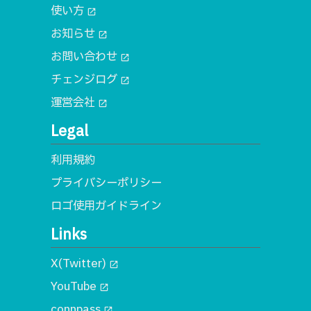
使い方
open_in_new
お知らせ
open_in_new
お問い合わせ
open_in_new
チェンジログ
open_in_new
運営会社
open_in_new
Legal
利用規約
プライバシーポリシー
ロゴ使用ガイドライン
Links
X(Twitter)
open_in_new
YouTube
open_in_new
connpass
open_in_new