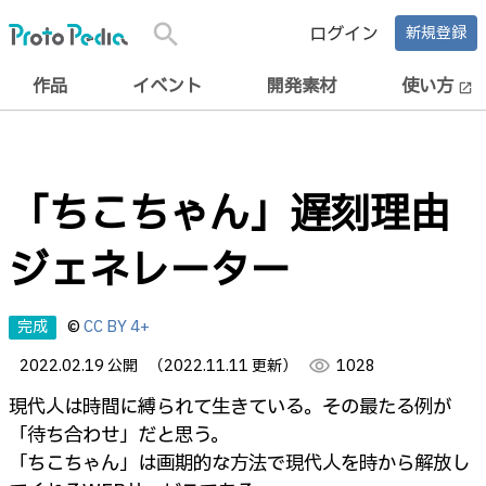
search
ログイン
新規登録
作品
イベント
開発素材
使い方
open_in_new
「ちこちゃん」遅刻理由
ジェネレーター
完成
©
CC BY 4+
2022.02.19 公開
（2022.11.11 更新）
visibility
1028
現代人は時間に縛られて生きている。その最たる例が
「待ち合わせ」だと思う。
「ちこちゃん」は画期的な方法で現代人を時から解放し