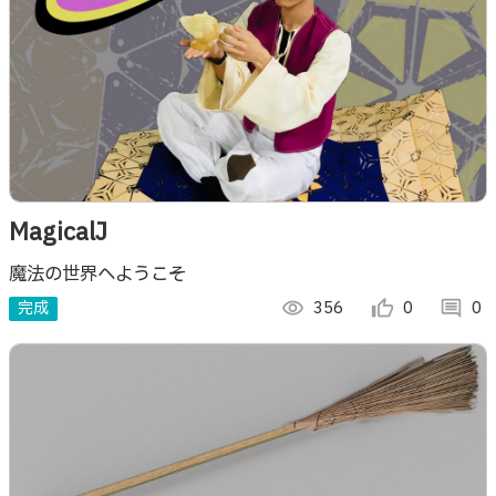
MagicalJ
魔法の世界へようこそ
完成
visibility
356
thumb_up_alt
0
comment
0