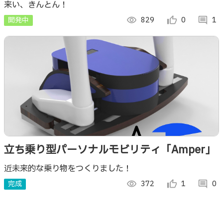
来い、きんとん！
開発中
visibility
829
thumb_up_alt
0
comment
1
立ち乗り型パーソナルモビリティ「Amper」
近未来的な乗り物をつくりました！
完成
visibility
372
thumb_up_alt
1
comment
0