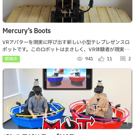
Mercury’s Boots
VRアバターを現実に呼び出す新しい小型テレプレゼンスロ
ボットです。このロボットはまさしく、VR体験者が現実で
動き回り、周囲の人々と対話するための「足」といえるでし
開発中
visibility
941
thumb_up_alt
11
comment
2
ょう。