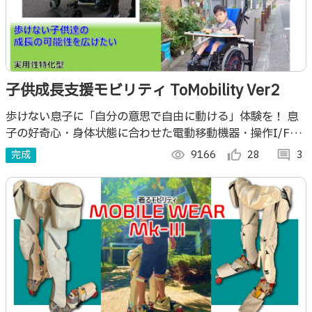
子供成長支援モビリティ ToMobility Ver2
歩けない息子に「自分の意思で自由に動ける」体験を！ 息
子の好奇心・身体状態に合わせた電動移動機器・操作I/F・
アシスト機能を自作&実用 3年の試行錯誤を重ね、移動支援
完成
visibility
9166
thumb_up_alt
28
comment
3
を通し我が子の「成長体験」を製作