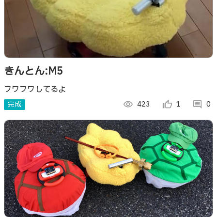
きんとん:M5
フワフワしてるよ
完成
visibility
423
thumb_up_alt
1
comment
0