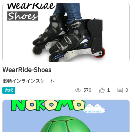
WearRide-Shoes
電動インラインスケート
完成
visibility
570
thumb_up_alt
1
comment
0