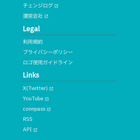
チェンジログ
open_in_new
運営会社
open_in_new
Legal
利用規約
プライバシーポリシー
ロゴ使用ガイドライン
Links
X(Twitter)
open_in_new
YouTube
open_in_new
connpass
open_in_new
RSS
API
open_in_new