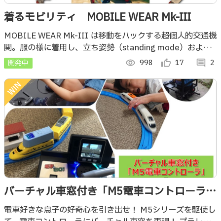
着るモビリティ MOBILE WEAR Mk-III
MOBILE WEAR Mk-III は移動をハックする超個人的交通機
関。服の様に着用し、立ち姿勢（standing mode）および
座り姿勢（sitting mode）で移動することができます。
開発中
visibility
998
thumb_up_alt
17
comment
2
バーチャル車窓付き「M5電車コントローラ」
で プラレールや電車モビリティを遊び尽くそ
電車好きな息子の好奇心を引き出せ！ M5シリーズを駆使し