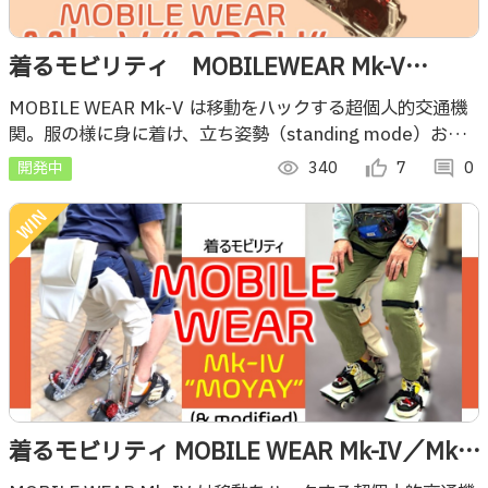
着るモビリティ MOBILEWEAR Mk-V
“ARCH”
MOBILE WEAR Mk-V は移動をハックする超個人的交通機
関。服の様に身に着け、立ち姿勢（standing mode）およ
び座り姿勢（sitting mode）で移動することができます。
開発中
visibility
340
thumb_up_alt
7
comment
0
着るモビリティ MOBILE WEAR Mk-IV／Mk-