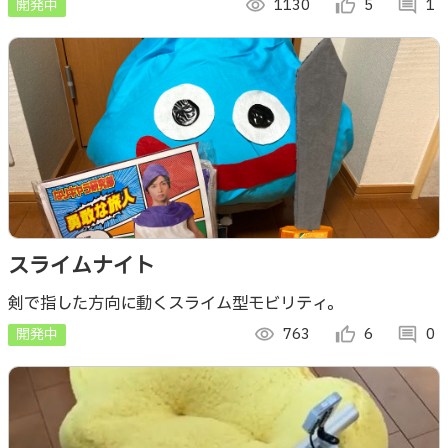
開発中
visibility
1130
thumb_up_alt
5
comment
1
間上に絵を描くことができる。
スライムナイト
剣で指した方向に動くスライム型モビリティ。
開発中
visibility
763
thumb_up_alt
6
comment
0