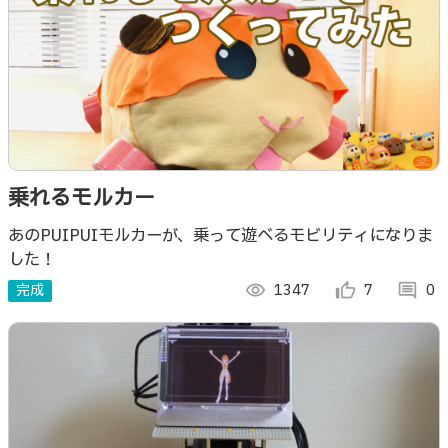
乗れるモルカー
あのPUIPUIモルカーが、乗って遊べるモビリティになりま
した！
完成
visibility
1347
thumb_up_alt
7
comment
0