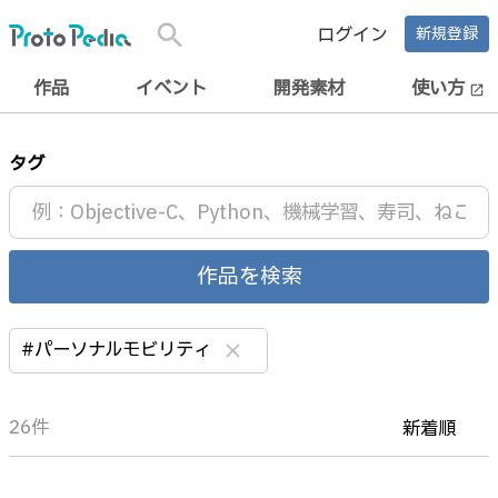
search
ログイン
新規登録
作品
イベント
開発素材
使い方
open_in_new
タグ
作品を検索
#パーソナルモビリティ
clear
26件
新着順