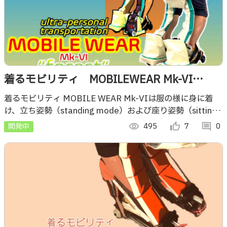
着るモビリティ MOBILEWEAR Mk-VI
“forest”
着るモビリティ MOBILE WEAR Mk-VIは服の様に身に着
け、立ち姿勢（standing mode）および座り姿勢（sitting
mode）で移動することができる超個人的交通機関です。
開発中
visibility
495
thumb_up_alt
7
comment
0