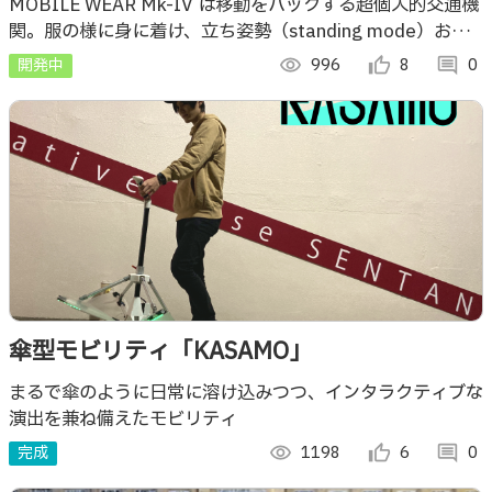
IV改 "MOYAY"
MOBILE WEAR Mk-IV は移動をハックする超個人的交通機
関。服の様に身に着け、立ち姿勢（standing mode）およ
び座り姿勢（sitting mode）で移動することができます。
開発中
visibility
996
thumb_up_alt
8
comment
0
傘型モビリティ「KASAMO」
まるで傘のように日常に溶け込みつつ、インタラクティブな
演出を兼ね備えたモビリティ
完成
visibility
1198
thumb_up_alt
6
comment
0