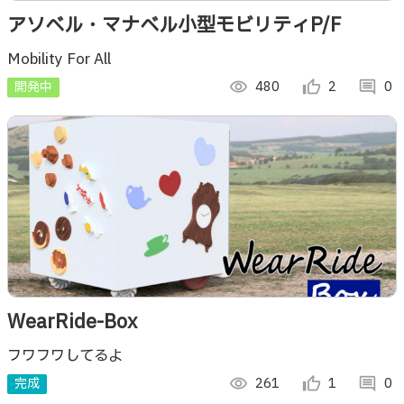
アソベル・マナベル小型モビリティP/F
Mobility For All
開発中
visibility
480
thumb_up_alt
2
comment
0
WearRide-Box
フワフワしてるよ
完成
visibility
261
thumb_up_alt
1
comment
0