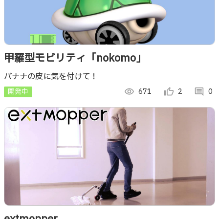
甲羅型モビリティ「nokomo」
バナナの皮に気を付けて！
開発中
visibility
671
thumb_up_alt
2
comment
0