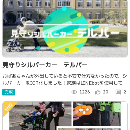
見守りシルバーカー テルパー
おばあちゃんが外出していると不安で仕方なかったので、シ
ルバーカーをICT化しました！家族はLINEbotを使用して、
シルバーカーを利用している高齢者を見守ることができま
完成
visibility
1226
thumb_up_alt
20
comment
2
す。