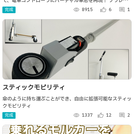
て、電車コントローラにバーチャル車窓を再現！ プラレー
う！
ルや電動モビリティを大好きなコントローラで操縦して、楽
完成
visibility
8915
thumb_up_alt
6
comment
1
しみながらリハビリ練習を！
スティックモビリティ
傘のように持ち運ぶことができ、自由に拡張可能なスティッ
クモビリティ
完成
visibility
1337
thumb_up_alt
12
comment
2