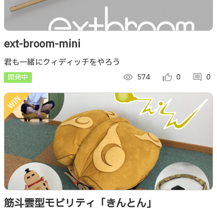
ext-broom-mini
君も一緒にクィディッチをやろう
開発中
visibility
574
thumb_up_alt
0
comment
0
筋斗雲型モビリティ「きんとん」