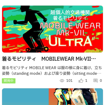
着るモビリティ MOBILEWEAR Mk-VII
“ULTRA”
着るモビリティ MOBILE WEAR は服の様に身に着け、立ち
姿勢（standing mode）および座り姿勢（sitting mode）
で移動することができる超個人的交通機関です。
開発中
visibility
101
thumb_up_alt
1
comment
0