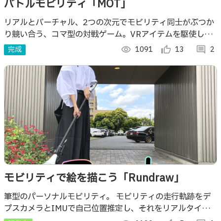
バトルモビリティ「MOT」
リアルとバーチャル、2つの次元でモビリティ同士がぶつか
り競い合う、コマ型の対戦ゲーム。VRアイテムを駆使して
勝利を掴め！
完成
visibility
1091
thumb_up_alt
13
comment
2
モビリティで絵を描こう「Rundraw」
筆型のパーソナルモビリティ。 モビリティの走行軌跡をデ
プスカメラとIMUで自己位置推定し、それをリアルタイム
にモニタ表示することで ユーザーは操作しながら、仮想空