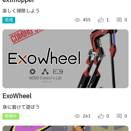
extmopper
楽しく掃除しよう
完成
visibility
455
thumb_up_alt
1
comment
0
ExoWheel
身に着けて遊ぼう
開発中
visibility
263
thumb_up_alt
0
comment
0