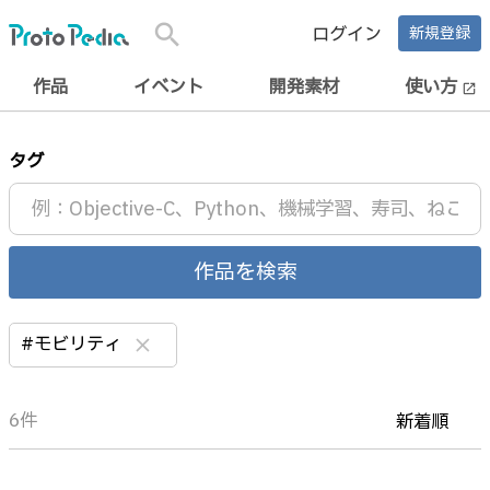
search
ログイン
新規登録
作品
イベント
開発素材
使い方
open_in_new
タグ
作品を検索
#モビリティ
clear
6件
新着順