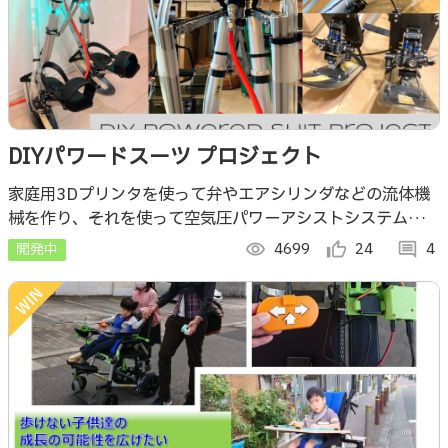
DIYパワードスーツ プロジェクト
家庭用3Dプリンタを使って弁やエアシリンダなどの流体機
械を作り、それを使って空気圧パワーアシストシステムを実
現しました。この搭乗型パワードスーツは、サドルに座った
開発中
visibility
4699
thumb_up_alt
24
comment
4
まま走ったり階段を昇降できます。