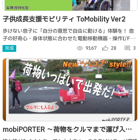
子供成長支援モビリティ ToMobility Ver2
歩けない息子に「自分の意思で自由に動ける」体験を！ 息
子の好奇心・身体状態に合わせた電動移動機器・操作I/F・
アシスト機能を自作&実用 3年の試行錯誤を重ね、移動支援
完成
visibility
9167
thumb_up_alt
28
comment
3
を通し我が子の「成長体験」を製作
mobiPORTER ～荷物をクルマまで運び入れ