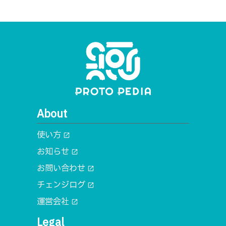
About
使い方
open_in_new
お知らせ
open_in_new
お問い合わせ
open_in_new
チェンジログ
open_in_new
運営会社
open_in_new
Legal