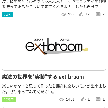
てくれる僕のポーター～
持ち物がたくさんあっても大丈夫！ このモビリティが荷物
を持って後ろからついて来てくれるよ！ しかも自分でクル
マにも乗ってくれるんだ。
完成
visibility
799
thumb_up_alt
12
comment
2
魔法の世界を"実装"する ext-broom
楽しいかな？と思って作ったら最高に楽しいモノが出来まし
た。ぜひ乗ってみてください。
開発中
visibility
1451
thumb_up_alt
1
comment
1