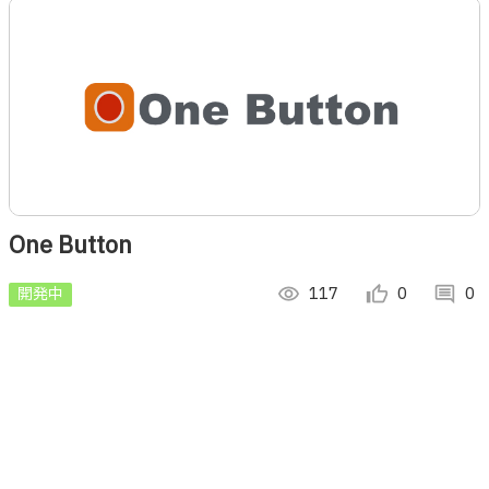
One Button
開発中
visibility
117
thumb_up_alt
0
comment
0