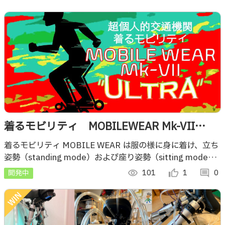
着るモビリティ MOBILEWEAR Mk-VII
“ULTRA”
着るモビリティ MOBILE WEAR は服の様に身に着け、立ち
姿勢（standing mode）および座り姿勢（sitting mode）
で移動することができる超個人的交通機関です。
開発中
visibility
101
thumb_up_alt
1
comment
0