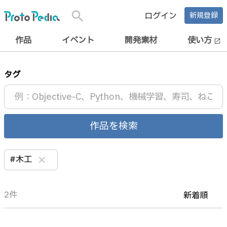
search
ログイン
新規登録
作品
イベント
開発素材
使い方
open_in_new
タグ
作品を検索
#木工
clear
2件
新着順