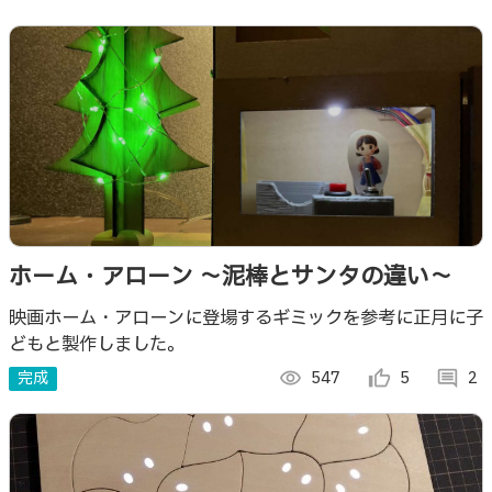
ホーム・アローン ～泥棒とサンタの違い～
映画ホーム・アローンに登場するギミックを参考に正月に子
どもと製作しました。
完成
visibility
547
thumb_up_alt
5
comment
2