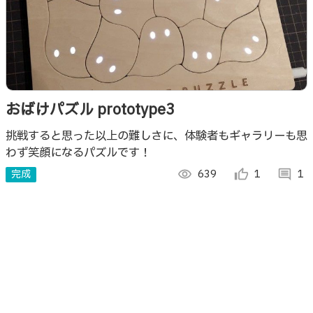
おばけパズル prototype3
挑戦すると思った以上の難しさに、体験者もギャラリーも思
わず笑顔になるパズルです！
完成
visibility
639
thumb_up_alt
1
comment
1