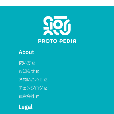
About
使い方
open_in_new
お知らせ
open_in_new
お問い合わせ
open_in_new
チェンジログ
open_in_new
運営会社
open_in_new
Legal