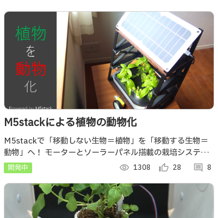
M5stackによる植物の動物化
M5stackで「移動しない生物＝植物」を「移動する生物＝
動物」へ！ モーターとソーラーパネル搭載の栽培システム
が日光を求めて動き、植物-ロボット-人間の新たな生態系を
開発中
visibility
1308
thumb_up_alt
28
comment
8
創出します。