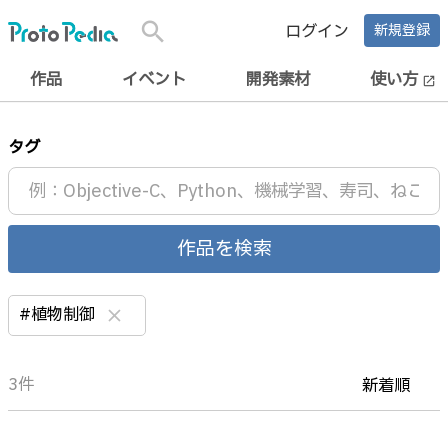
search
ログイン
新規登録
作品
イベント
開発素材
使い方
open_in_new
タグ
作品を検索
#植物制御
clear
3件
新着順