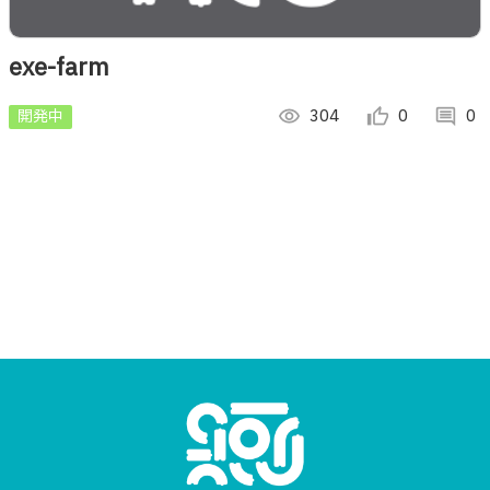
exe-farm
開発中
visibility
304
thumb_up_alt
0
comment
0