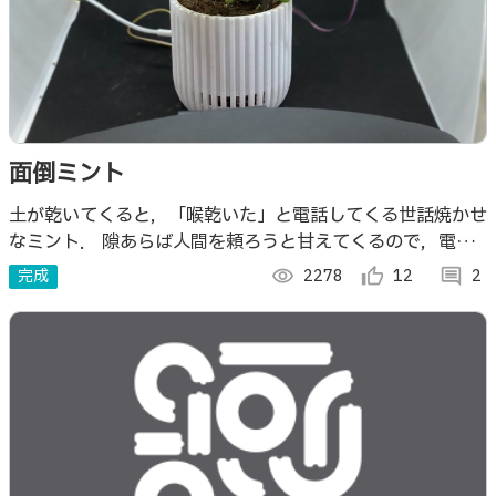
面倒ミント
土が乾いてくると，「喉乾いた」と電話してくる世話焼かせ
なミント． 隙あらば人間を頼ろうと甘えてくるので，電話
が掛かってこないよう可視化ツールを利用して，小まめに面
完成
visibility
2278
thumb_up_alt
12
comment
2
倒を見ないといけない．