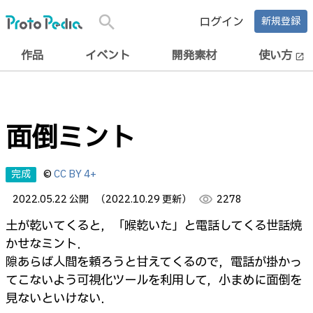
search
ログイン
新規登録
作品
イベント
開発素材
使い方
open_in_new
面倒ミント
完成
©
CC BY 4+
2022.05.22 公開
（2022.10.29 更新）
visibility
2278
土が乾いてくると，「喉乾いた」と電話してくる世話焼
かせなミント．
隙あらば人間を頼ろうと甘えてくるので，電話が掛かっ
てこないよう可視化ツールを利用して，小まめに面倒を
見ないといけない．