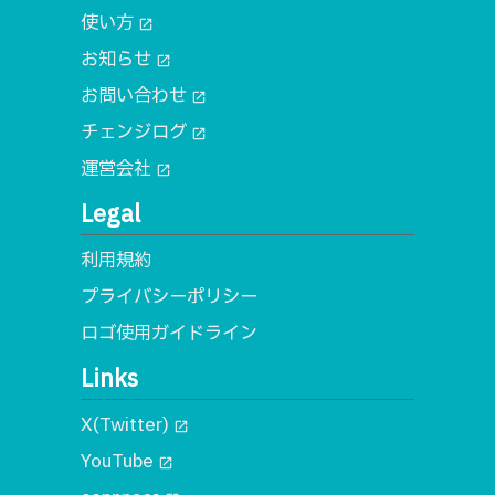
使い方
open_in_new
お知らせ
open_in_new
お問い合わせ
open_in_new
チェンジログ
open_in_new
運営会社
open_in_new
Legal
利用規約
プライバシーポリシー
ロゴ使用ガイドライン
Links
X(Twitter)
open_in_new
YouTube
open_in_new