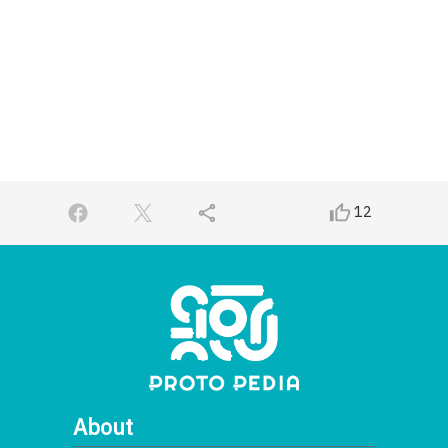
share
thumb_up_alt
12
About