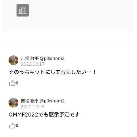
吉松 駿平 @p3ishnm2
2022.10.17
そのうちキットにして販売したい…！
thumb_up_alt
0
吉松 駿平 @p3ishnm2
2022.10.29
OMMF2022でも展示予定です
thumb_up_alt
0