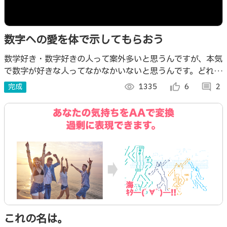
数字への愛を体で示してもらおう
数学好き・数字好きの人って案外多いと思うんですが、本気
で数字が好きな人ってなかなかいないと思うんです。どれだ
け数字が好きか愛しているか。全力で体を張って判定する
完成
visibility
1335
thumb_up_alt
6
comment
2
webアプリを作りました。
これの名は。