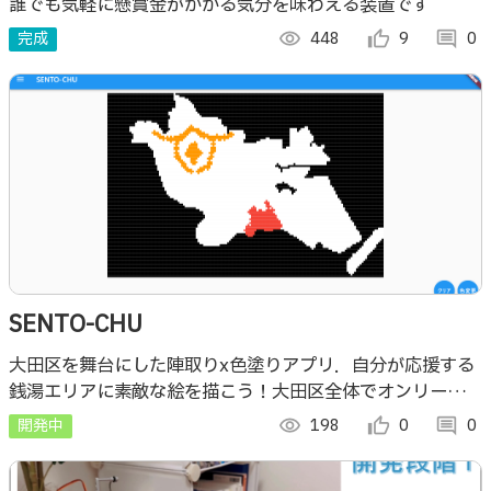
誰でも気軽に懸賞金がかかる気分を味わえる装置です
完成
visibility
448
thumb_up_alt
9
comment
0
SENTO-CHU
大田区を舞台にした陣取りx色塗りアプリ．自分が応援する
銭湯エリアに素敵な絵を描こう！大田区全体でオンリーワン
の作品に仕上げよう！
開発中
visibility
198
thumb_up_alt
0
comment
0