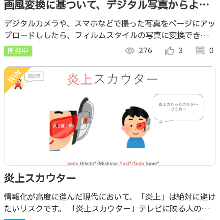
画風変換に基ついて、デジタル写真からより
リアルを似るフィルムスタイル写真に生成す
デジタルカメラや、スマホなどで撮った写真をページにアッ
プロードししたら、フィルムスタイルの写真に変換できま
る
す。
開発中
visibility
276
thumb_up_alt
3
comment
0
炎上スカウター
情報化が高度に進んだ現代において、「炎上」は絶対に避け
たいリスクです。 「炎上スカウター」テレビに映る人の発