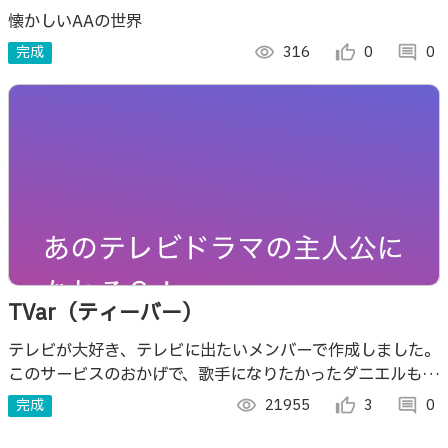
懐かしいAAの世界
完成
visibility
316
thumb_up_alt
0
comment
0
TVar（ティーバー）
テレビが大好き、テレビに出たいメンバーで作成しました。
このサービスのおかげで、歌手になりたかったダニエルも、
アイドルになりたかった曽根岡も、諦めていた夢を擬似的に
完成
visibility
21955
thumb_up_alt
3
comment
0
実現できました。