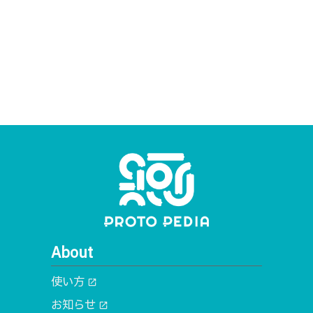
About
使い方
open_in_new
お知らせ
open_in_new