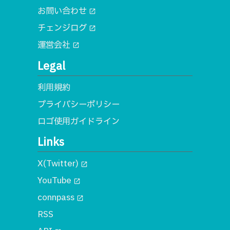
お問い合わせ
open_in_new
チェンジログ
open_in_new
運営会社
open_in_new
Legal
利用規約
プライバシーポリシー
ロゴ使用ガイドライン
Links
X(Twitter)
open_in_new
YouTube
open_in_new
connpass
open_in_new
RSS