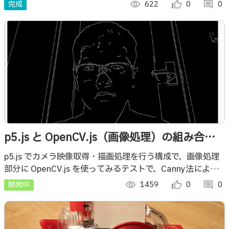
言を分析し、スマートグラスに炎上度を表示することで、炎
完成
visibility
622
thumb_up_alt
0
comment
0
上防止に貢献します。
p5.js と OpenCV.js（画像処理）の組み合わ
せ： エッジ検出と線分検出をお試し
p5.js でカメラ映像取得・描画処理を行う構成で、画像処理
部分に OpenCV.js を使ってみるテストで、Canny法による
エッジ検出と Hough変換を使った線分検出を試しています
開発中
visibility
1459
thumb_up_alt
0
comment
0