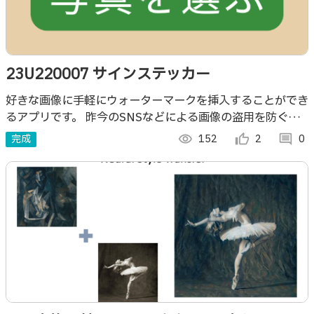
23U220007 サインステッカー
好きな画像に手軽にウォーターマークを挿入することができ
るアプリです。 昨今のSNSなどによる画像の盗用を防ぐ目
的で作成しました
完成
visibility
152
thumb_up_alt
2
comment
0