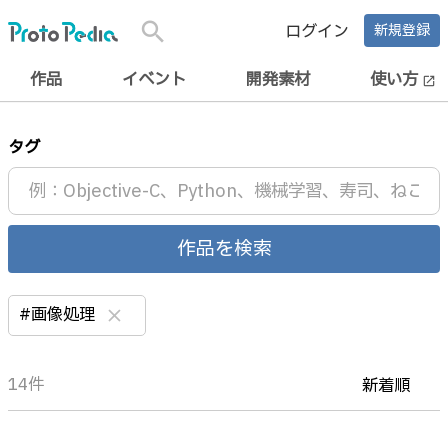
search
ログイン
新規登録
作品
イベント
開発素材
使い方
open_in_new
タグ
作品を検索
#画像処理
clear
14件
新着順