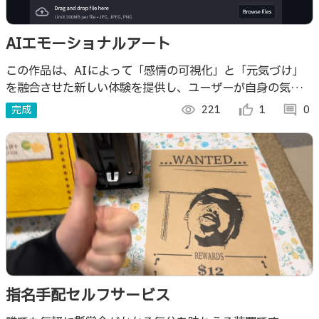
AIエモーショナルアート
この作品は、AIによって「感情の可視化」と「元気づけ」
を融合させた新しい体験を提供し、ユーザーが自身の気持ち
に寄り添った視覚的なメッセージを受け取ることで、日々の
完成
visibility
221
thumb_up_alt
1
comment
0
生活にポジティブなエネルギーをもたらす
指名手配セルフサービス