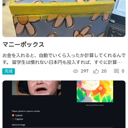
マニーボックス
お金を入れると、自動でいくら入ったか計算してくれるんで
す。 留学生は慣れない日本円も投入すれば、すぐに計算し
てくれる。この「マニーボックス」は日本に住む外国人の強
完成
visibility
297
thumb_up_alt
20
comment
0
いミカタです！