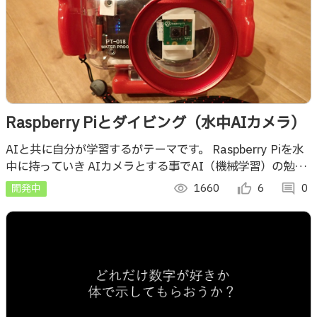
Raspberry Piとダイビング（水中AIカメラ）
AIと共に自分が学習するがテーマです。 Raspberry Piを水
中に持っていき AIカメラとする事でAI（機械学習）の勉強
と 学習データ（魚等の写真）を自分で撮るモチベーション
開発中
visibility
1660
thumb_up_alt
6
comment
0
UPにつなげます。