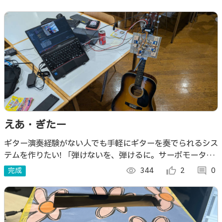
えあ・ぎたー
ギター演奏経験がない人でも手軽にギターを奏でられるシス
テムを作りたい! 「弾けないを、弾けるに。サーボモーター
が叶える、夢の即席ギタリスト」 このシステムを使って自
完成
visibility
344
thumb_up_alt
2
comment
0
分の好きな曲を演奏してみよう!