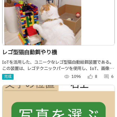
レゴ型猫自動餌やり機
IoTを活用した、ユニークなレゴ型猫自動給餌装置である。
この装置は、レゴテクニックパーツを使用し、IoT、画像解
析の統合で、飼い主は遠隔からペットの食事を管理できる。
完成
visibility
1096
thumb_up_alt
8
comment
6