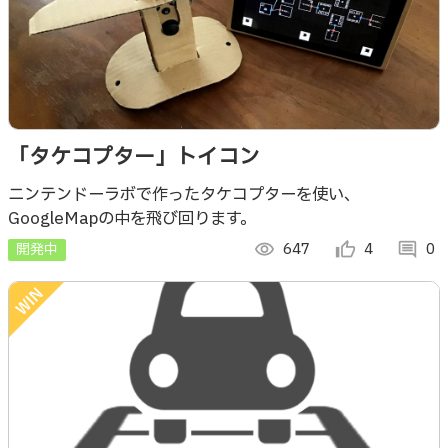
「タケコプター」トイコン
ニンテンドーラボで作ったタケコプターを使い、
GoogleMapの中を飛び回ります。
開発中
visibility
647
thumb_up_alt
4
comment
0