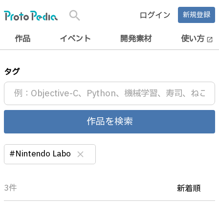
search
ログイン
新規登録
作品
イベント
開発素材
使い方
open_in_new
タグ
作品を検索
#Nintendo Labo
clear
3件
新着順