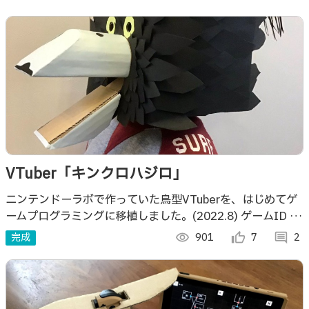
VTuber「キンクロハジロ」
ニンテンドーラボで作っていた鳥型VTuberを、はじめてゲ
ームプログラミングに移植しました。(2022.8) ゲームID G
007 LXP KY2
完成
visibility
901
thumb_up_alt
7
comment
2