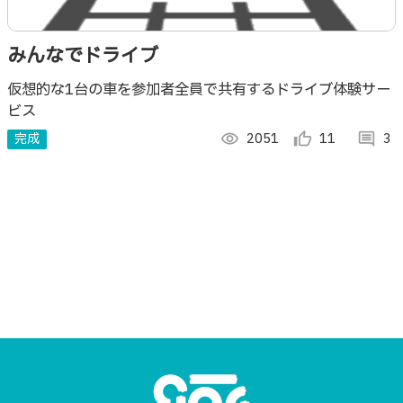
みんなでドライブ
仮想的な1台の車を参加者全員で共有するドライブ体験サー
ビス
完成
visibility
2051
thumb_up_alt
11
comment
3