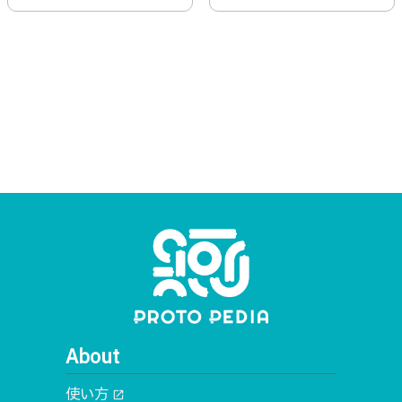
About
使い方
open_in_new