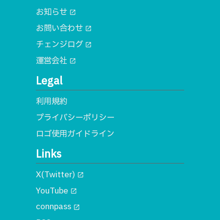
お知らせ
open_in_new
お問い合わせ
open_in_new
チェンジログ
open_in_new
運営会社
open_in_new
Legal
利用規約
プライバシーポリシー
ロゴ使用ガイドライン
Links
X(Twitter)
open_in_new
YouTube
open_in_new
connpass
open_in_new