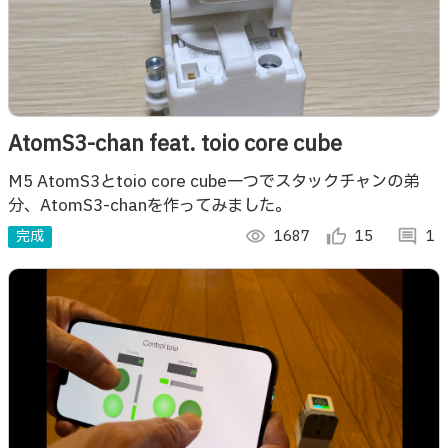
AtomS3-chan feat. toio core cube
M5 AtomS3とtoio core cube一つでスタックチャンの弟
分、AtomS3-chanを作ってみました。
完成
visibility
1687
thumb_up_alt
15
comment
1