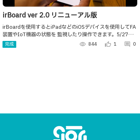
irBoard ver 2.0 リニューアル版
irBoardを使用するとiPadなどのiOSデバイスを使用してFA
装置やIoT機器の状態を 監視したり操作できます。5/27に
ver 2.0がリリースになりました。どうぞお試しください。
完成
visibility
844
thumb_up_alt
1
comment
0