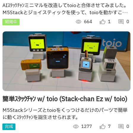
関係
AIｽﾀｯｸﾁｬﾝミニマルを改造してtoioと合体させてみました。
M5Stackとジョイスティックを使って、toioを動かすこと
ができます!!
開発中
visibility
664
thumb_up_alt
1
comment
0
簡単ｽﾀｯｸﾁｬﾝ w/ toio (Stack-chan Ez w/ toio)
M5Stackシリーズとtoioをくっつけるだけのパーツで簡単
に動くｽﾀｯｸﾁｬﾝを誕生させられます。
完成
visibility
1277
thumb_up_alt
7
comment
0