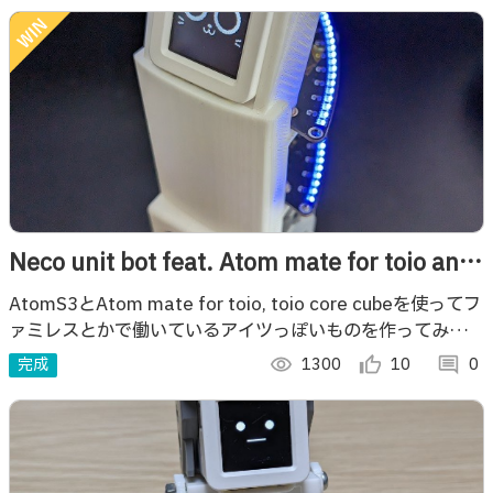
Neco unit bot feat. Atom mate for toio and
AtomS3.
AtomS3とAtom mate for toio, toio core cubeを使ってフ
ァミレスとかで働いているアイツっぽいものを作ってみまし
た。
完成
visibility
1300
thumb_up_alt
10
comment
0