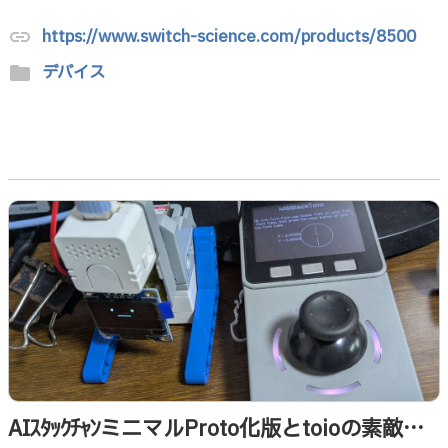
https://www.switch-science.com/products/8500
link
デバイス
folder
AIｽﾀｯｸﾁｬﾝミニマルProto化版とtoioの素敵な