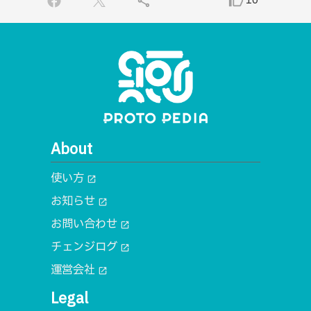
share
thumb_up_alt
10
About
使い方
open_in_new
お知らせ
open_in_new
お問い合わせ
open_in_new
チェンジログ
open_in_new
運営会社
open_in_new
Legal