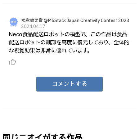
視覚効果賞 @M5Stack Japan Creativity Contest 2023
2024.04.17
Neco食品配送ロボットの模型で、この作品は食品
配送ロボットの細部を高度に復元しており、全体的
な視覚効果は非常に優れています。
thumb_up_alt
コメントする
同じニオイがする作品