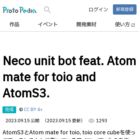
search
ログイン
新規登録
作品
イベント
開発素材
使い方
open_in_new
Neco unit bot feat. Atom
mate for toio and
AtomS3.
完成
©
CC BY 4+
2023.09.15 公開
（2023.09.15 更新）
visibility
1293
AtomS3とAtom mate for toio, toio core cubeを使っ