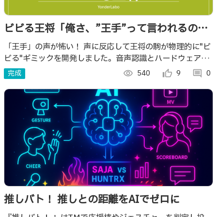
ビビる王将「俺さ、”王手”って言われるの苦
手なんだよね」
「王手」の声が怖い！ 声に反応して王将の駒が物理的に"ビ
ビる"ギミックを開発しました。音声認識とハードウェア制
御を連携させ、駒に命を吹き込むことに挑戦しました。
完成
visibility
540
thumb_up_alt
9
comment
0
推しバト！ 推しとの距離をAIでゼロに