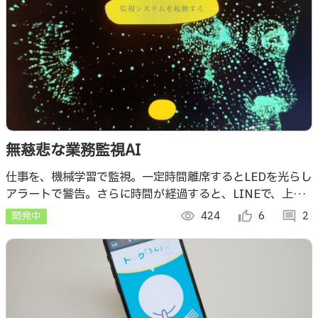
無慈悲な業務監視AI
仕事を、機械学習で監視。一定時間離席するとLEDを光らし
アラートで警告。さらに時間が経過すると、LINEで、上司
と家族宛てにあらかじめ設定しておいたペナルティー画像を
開発中
visibility
424
thumb_up_alt
6
comment
2
送信する外道AI！人類の敵！