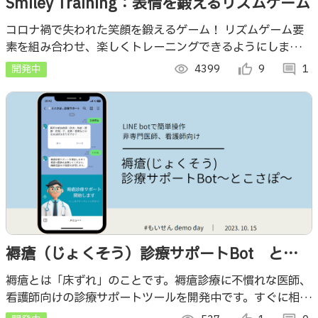
Smiley Training：表情を鍛えるリズムゲーム
コロナ禍で失われた笑顔を鍛えるゲーム！ リズムゲーム要
素を組み合わせ、楽しくトレーニングできるようにしまし
た。 表情で指示する新感覚のリズムゲームで、あなたも上
開発中
visibility
4399
thumb_up_alt
9
comment
1
手な笑顔を目指しませんか？
褥瘡（じょくそう）診療サポートBot とこ
さぽ
褥瘡とは「床ずれ」のことです。褥瘡診療に不慣れな医師、
看護師向けの診療サポートツールを開発中です。すぐに相談
することができない実際の診療現場で、LINE botが簡単に