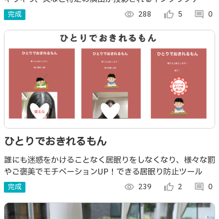
演出装置
完成
visibility
288
thumb_up_alt
5
comment
0
ひとりでおきれるもん
誰にも迷惑をかけることなく居眠りをしなくなり、様々な罰
やご褒美でモチベーションUP！できる居眠り防止ツール
完成
visibility
239
thumb_up_alt
2
comment
0