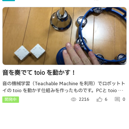
webアプリ作りました。
音を奏でて toio を動かす！
音の機械学習（Teachable Machine を利用）でロボットト
イの toio を動かす仕組みを作ったものです。PCと toio の
間は Web Bluetooth API でつないでます。
開発中
visibility
2216
thumb_up_alt
6
comment
0