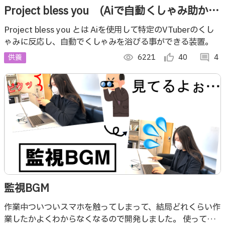
Project bless you (Aiで自動くしゃみ助かる
装置)
Project bless you とは Aiを使用して特定のVTuberのくし
ゃみに反応し、自動でくしゃみを浴びる事ができる装置。
供養
visibility
6221
thumb_up_alt
40
comment
4
監視BGM
作業中ついついスマホを触ってしまって、結局どれくらい作
業したかよくわからなくなるので開発しました。 使ってみ