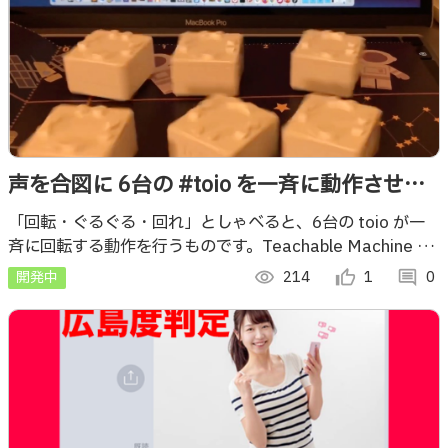
声を合図に 6台の #toio​ を一斉に動作させる
（Teachable Machine を利用）
「回転・ぐるぐる・回れ」としゃべると、6台の toio が一
斉に回転する動作を行うものです。Teachable Machine を
使った音の機械学習を組み合わせて作っています。
開発中
visibility
214
thumb_up_alt
1
comment
0