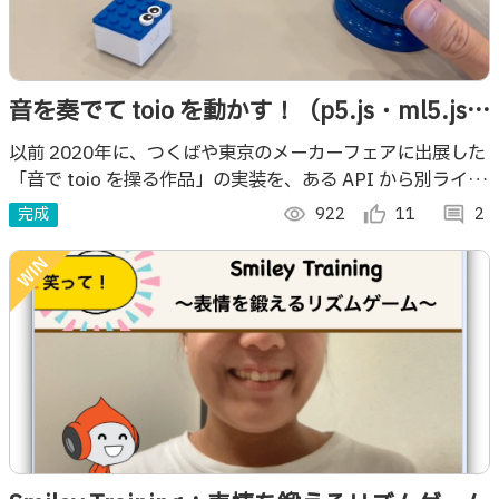
音を奏でて toio を動かす！（p5.js・ml5.js・
p5.toio を用いたバージョン）
以前 2020年に、つくばや東京のメーカーフェアに出展した
「音で toio を操る作品」の実装を、ある API から別ライブ
ラリなどに変えたバージョンを作りました
完成
visibility
922
thumb_up_alt
11
comment
2