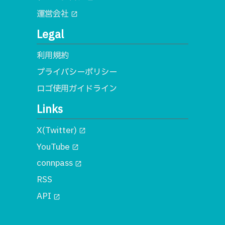
運営会社
open_in_new
Legal
利用規約
プライバシーポリシー
ロゴ使用ガイドライン
Links
X(Twitter)
open_in_new
YouTube
open_in_new
connpass
open_in_new
RSS
API
open_in_new