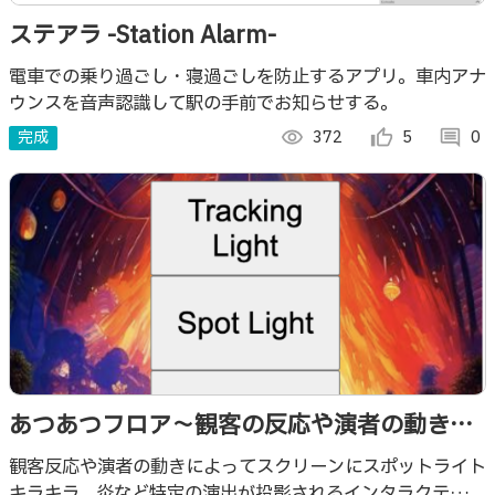
ステアラ -Station Alarm-
電車での乗り過ごし・寝過ごしを防止するアプリ。車内アナ
ウンスを音声認識して駅の手前でお知らせする。
完成
visibility
372
thumb_up_alt
5
comment
0
あつあつフロア〜観客の反応や演者の動きに
合わせて変化する演出装置〜
観客反応や演者の動きによってスクリーンにスポットライト
キラキラ、炎など特定の演出が投影されるインタラクティブ