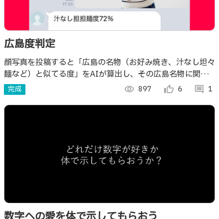
広島度判定
顔写真を投稿すると「広島の名物（お好み焼き、汁なし坦々
麺など）と似てる度」をAIが算出し、その広島名物に関す
るオススメのお店を紹介してくれるLINE BOT
完成
visibility
897
thumb_up_alt
6
comment
1
数字への愛を体で示してもらおう