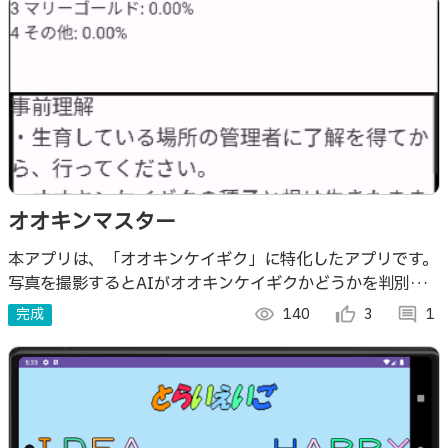
オオキンマスター
本アプリは、「オオキンケイギク」に特化したアプリです。
写真を撮影するとAIがオオキンケイギクかどうかを判別し
ます。 文章と画像のクイズにより、オオキンケイギクに関
完成
visibility
140
thumb_up_alt
3
comment
1
する知識を身につけられます。