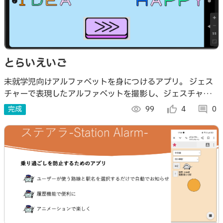
とらいえいご
未就学児向けアルファベットを身につけるアプリ。 ジェス
チャーで表現したアルファベットを撮影し、ジェスチャーか
ら何のアルファベットかを当てるようにもしているため、周
完成
visibility
99
thumb_up_alt
4
comment
0
囲の子どもとも一緒に遊ぶことができる。