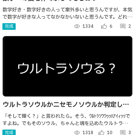
数学好き・数字好きの人って案外多いと思うんですが、本気
で数字が好きな人ってなかなかいないと思うんです。どれだ
け数字が好きか愛しているか。全力で体を張って判定する
完成
visibility
1334
thumb_up_alt
6
comment
2
webアプリを作りました。
ウルトラソウルかニセモノソウルか判定して
やろう
「そして輝く？」と言われたら。そう、ｳﾙﾄﾗｿｳｳｩｯﾊｱｲｨｯｯで
すよね。でもそのソウル、ちゃんと魂を込めたウルトラソウ
ルですか？お前のソウルがホンモノかニセモノかを判定する
完成
visibility
1318
thumb_up_alt
10
comment
3