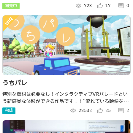
たい方はリンクをクリックしてお使いください！
開発中
visibility
728
thumb_up_alt
17
comment
0
うちパレ
特別な機材は必要なし！インタラクティブVRパレードとい
う新感覚な体験ができる作品です！！”流れている映像をた
だ観る360度パレード動画の時代に終止符を打ちたい”そん
完成
visibility
28532
thumb_up_alt
25
comment
2
な想いで創り上げました。