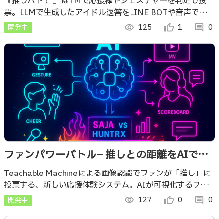
『推しバト！ 』はTMで応援棒やジェスチャーを判定し投
票。LLMで生成したアイドル返答をLINE BOTや音声で届
け、ライブや宣伝に活用できる新しい応援体験を実現しま
開発中
visibility
125
thumb_up_alt
1
comment
0
す。
ファンパワーバトル– 推しとの距離をAIでゼ
ロに！
Teachable Machineによる画像認識でファンが「推し」に
投票する、新しい応援体験システム。AIが可視化するファ
ンの熱量。推し活をもっと身近に、もっと熱く。
開発中
visibility
127
thumb_up_alt
0
comment
0