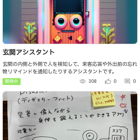
玄関アシスタント
玄関の内側と外側で人を検知して、来客応答や外出前の忘れ
物リマインドを通知したりするアシスタントです。
開発中
visibility
308
thumb_up_alt
0
comment
0