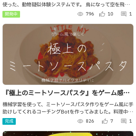
使った、動物疑似体験システムです。 鳥になって空を飛び
たい...そんな夢を叶えます！
開発中
visibility
796
thumb_up_alt
10
comment
1
『極上のミートソースパスタ』をゲーム感覚
で作ろう
機械学習を使って、ミートソースパスタ作りをゲーム風に手
助けしてくれるコーチングBotを作ってみました。料理中、
見ていてくれる人ってあまりいないので、このコーチに助け
完成
visibility
826
thumb_up_alt
7
comment
1
てもらいましょう！