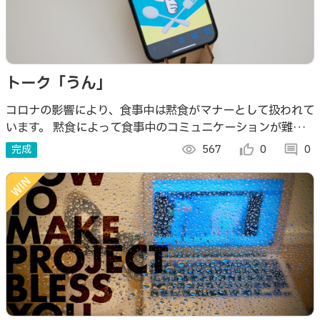
トーク「うん」
コロナの影響により、食事中は黙食がマナーとして扱われて
います。 黙食によって食事中のコミュニケーションが難し
くなっている課題があります。 その課題に対し、コミュニ
完成
visibility
567
thumb_up_alt
0
comment
0
ケーションのサポートをする作品です。