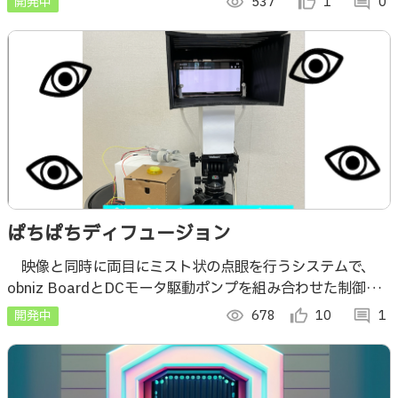
開発中
visibility
537
thumb_up_alt
1
comment
0
褥瘡診療のサポートを行います。
ぱちぱちディフュージョン
映像と同時に両目にミスト状の点眼を行うシステムで、
obniz BoardとDCモータ駆動ポンプを組み合わせた制御
と、スマホ上でのWebアプリケーションが利用されていま
開発中
visibility
678
thumb_up_alt
10
comment
1
す。