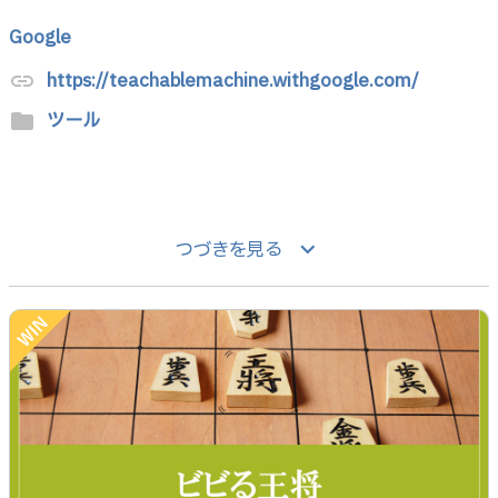
Google
https://teachablemachine.withgoogle.com/
link
ツール
folder
keyboard_arrow_down
つづきを見る