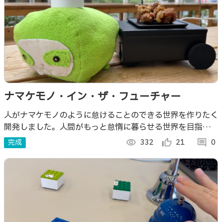
ナマケモノ・イン・ザ・フューチャー
人がナマケモノのように怠けることのできる世界を作りたく
開発しました。人間がもっと怠惰に暮らせる世界を目指し
て！あっ、でも、これ、飲食店の人手不足という社会問題も
完成
visibility
332
thumb_up_alt
21
comment
0
解消してくれる装置なんです。