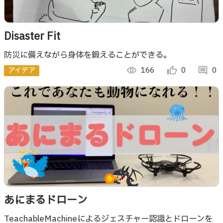
Disaster Fit
防災に備えながら身体を鍛えることができる。
アイデア
visibility
166
thumb_up_alt
0
comment
0
あにまるドローン
TeachableMachineによるジェスチャー認識とドローンを