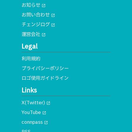
お知らせ
open_in_new
お問い合わせ
open_in_new
チェンジログ
open_in_new
運営会社
open_in_new
Legal
利用規約
プライバシーポリシー
ロゴ使用ガイドライン
Links
X(Twitter)
open_in_new
YouTube
open_in_new
connpass
open_in_new