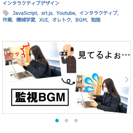
インタラクティブデザイン
sell
JavaScript,
srt.js,
Youtube,
インタラクティブ,
作業,
機械学習,
XUI,
オレトク,
BGM,
勉強
arrow_forward_ios