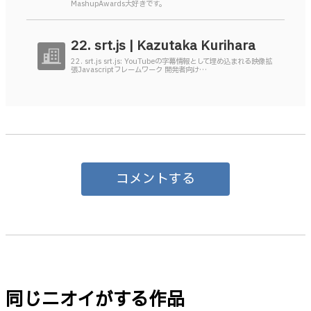
MashupAwards大好きです。
22. srt.js | Kazutaka Kurihara
22. srt.js srt.js: YouTubeの字幕情報として埋め込まれる映像拡
張Javascriptフレームワーク 開発者向け…
コメントする
同じニオイがする作品