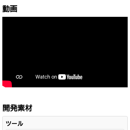
動画
開発素材
ツール