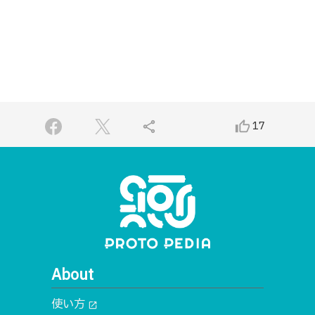
share
thumb_up_alt
17
About
使い方
open_in_new