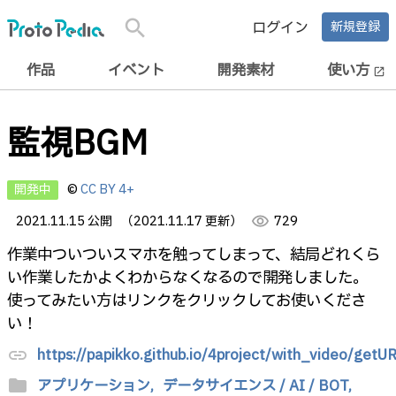
search
ログイン
新規登録
作品
イベント
開発素材
使い方
open_in_new
監視BGM
開発中
©
CC BY 4+
2021.11.15 公開
（2021.11.17 更新）
visibility
729
作業中ついついスマホを触ってしまって、結局どれくら
い作業したかよくわからなくなるので開発しました。
使ってみたい方はリンクをクリックしてお使いくださ
い！
https://papikko.github.io/4project/with_video/getU
link
folder
アプリケーション,
データサイエンス / AI / BOT,