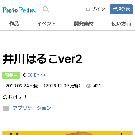
search
ログイン
新規登録
作品
イベント
開発素材
使い方
open_in_new
井川はるこver2
開発中
©
CC BY 4+
2018.09.24 公開
（2018.11.09 更新）
visibility
431
のむけぇ！
folder
アプリケーション