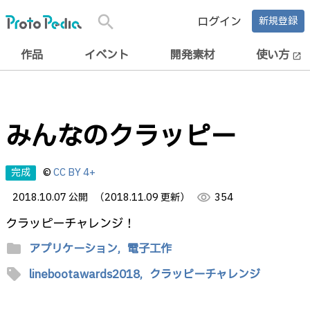
search
ログイン
新規登録
作品
イベント
開発素材
使い方
open_in_new
みんなのクラッピー
完成
©
CC BY 4+
2018.10.07 公開
（2018.11.09 更新）
visibility
354
クラッピーチャレンジ！
folder
アプリケーション,
電子工作
sell
linebootawards2018,
クラッピーチャレンジ