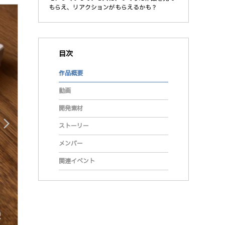
もらえ、リアクションがもらえるかも？
目次
作品概要
動画
開発素材
arrow_forward_ios
ストーリー
メンバー
関連イベント