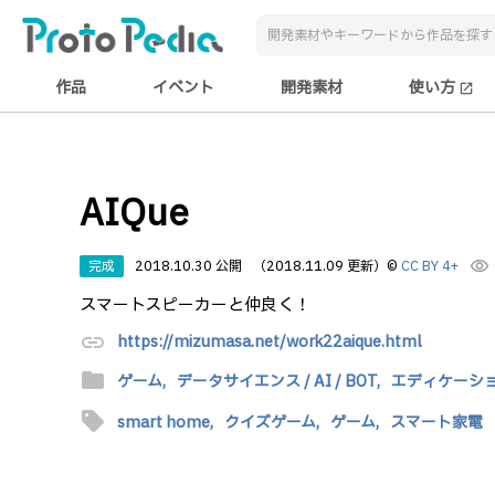
作品
イベント
開発素材
使い方
open_in_new
AIQue
完成
2018.10.30 公開
（2018.11.09 更新）
©
CC BY 4+
visibility
スマートスピーカーと仲良く！
link
https://mizumasa.net/work22aique.html
folder
ゲーム,
データサイエンス / AI / BOT,
エディケーション
sell
smart home,
クイズゲーム,
ゲーム,
スマート家電