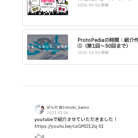
2018-09-06 開催
ProtoPediaの時間：紹介
①（第1回〜50回まで）
2020-11-04 開催
ばんの @tomoki_banno
2021.01.06
youtubeで紹介させていただきました！
https://youtu.be/csGMD12q-5I
thumb_up_alt
0