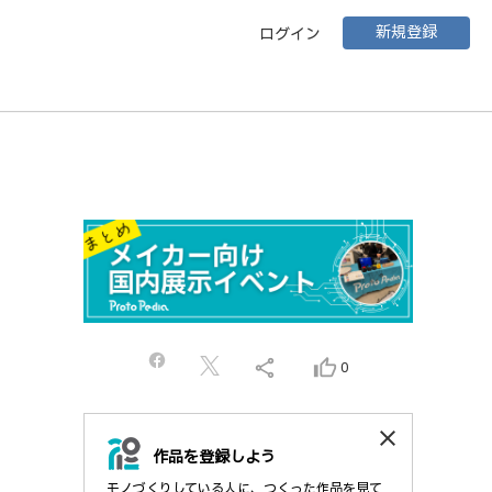
新規登録
ログイン
share
thumb_up_alt
0
close
作品を登録しよう
モノづくりしている人に、つくった作品を見て