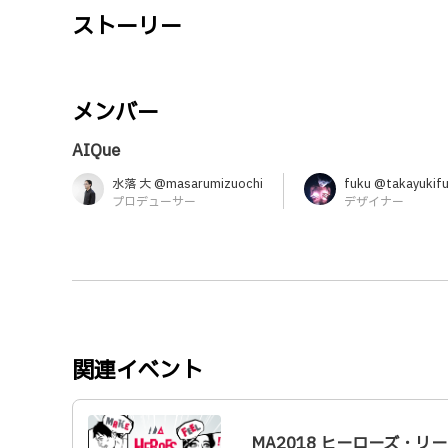
ストーリー
メンバー
AIQue
水落 大 @masarumizuochi
fuku @takayukif
プロデューサー
デザイナー
関連イベント
MA2018 ヒーローズ・リ