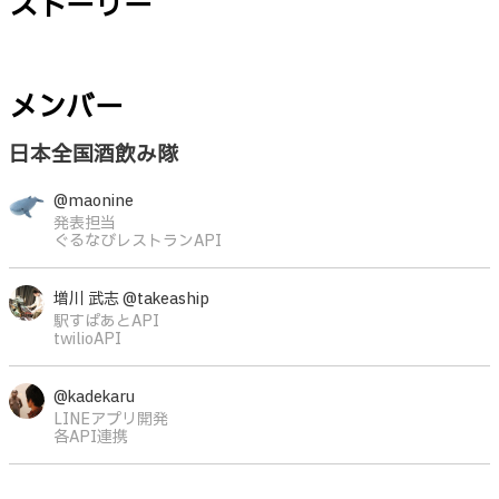
ストーリー
メンバー
日本全国酒飲み隊
@maonine
発表担当
ぐるなびレストランAPI
増川 武志 @takeaship
駅すぱあとAPI
twilioAPI
@kadekaru
LINEアプリ開発
各API連携