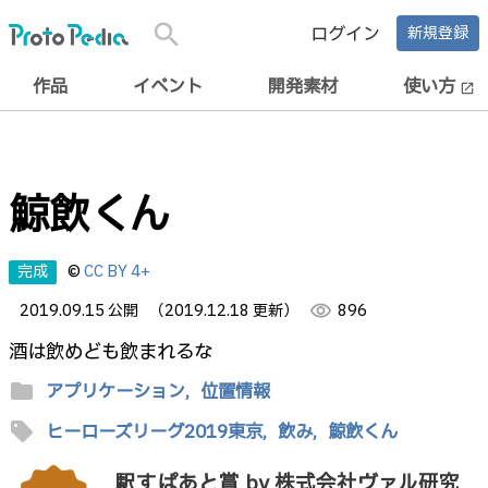
search
ログイン
新規登録
作品
イベント
開発素材
使い方
open_in_new
鯨飲くん
完成
©
CC BY 4+
2019.09.15 公開
（2019.12.18 更新）
visibility
896
酒は飲めども飲まれるな
folder
アプリケーション,
位置情報
sell
ヒーローズリーグ2019東京,
飲み,
鯨飲くん
駅すぱあと賞 by 株式会社ヴァル研究