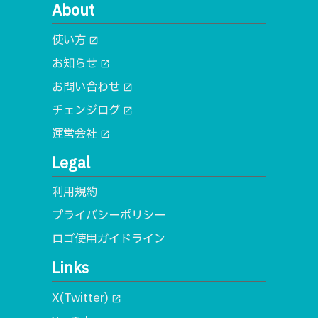
About
使い方
open_in_new
お知らせ
open_in_new
お問い合わせ
open_in_new
チェンジログ
open_in_new
運営会社
open_in_new
Legal
利用規約
プライバシーポリシー
ロゴ使用ガイドライン
Links
X(Twitter)
open_in_new