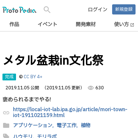
search
ログイン
新規登録
作品
イベント
開発素材
使い方
open_in_new
メタル盆栽in文化祭
完成
©
CC BY 4+
2019.11.05 公開
（2019.11.05 更新）
visibility
630
褒められるまでやる!
https://local-iot-lab.ipa.go.jp/article/mori-town-
link
iot-1911021159.html
folder
アプリケーション,
電子工作,
植物
sell
ハウモリ,
モリラボ