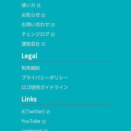
使い方
open_in_new
お知らせ
open_in_new
お問い合わせ
open_in_new
チェンジログ
open_in_new
運営会社
open_in_new
Legal
利用規約
プライバシーポリシー
ロゴ使用ガイドライン
Links
X(Twitter)
open_in_new
YouTube
open_in_new