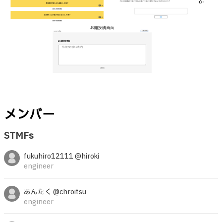
メンバー
STMFs
fukuhiro12111 @hiroki
engineer
あんたく @chroitsu
engineer