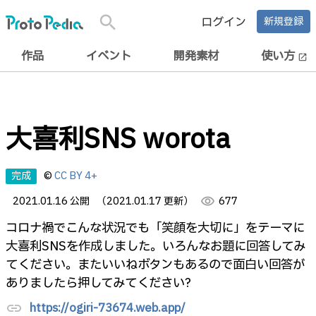
search
ログイン
新規登録
作品
イベント
開発素材
使い方
open_in_new
大喜利SNS worota
完成
©
CC BY 4+
2021.01.16 公開
（2021.01.17 更新）
visibility
677
コロナ禍でこんな状況でも「笑顔を大切に」をテーマに
大喜利SNSを作成しました。いろんなお題に回答してみ
てください。またいいねボタンもあるので面白い回答が
ありましたら押してみてください?
https://ogiri-73674.web.app/
link