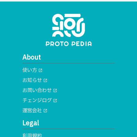
About
使い方
open_in_new
お知らせ
open_in_new
お問い合わせ
open_in_new
チェンジログ
open_in_new
運営会社
open_in_new
Legal
利用規約