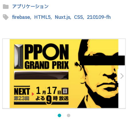
folder
アプリケーション
sell
firebase,
HTML5,
Nuxt.js,
CSS,
210109-fh
arrow_forward_ios