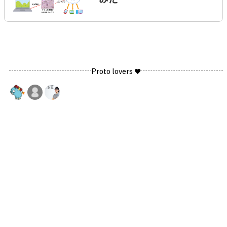
みた
Proto lovers ♥