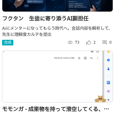
フクタン 生徒に寄り添うAI副担任
Aiにメンターになってもらう時代へ。会話内容を解析して、
先生に理解度カルテを提出
完成
visibility
73
thumb_up_alt
2
comment
0
モモンガ - 成果物を持って滑空してくる、お