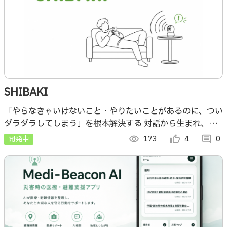
SHIBAKI
「やらなきゃいけないこと・やりたいことがあるのに、つい
ダラダラしてしまう」を根本解決する 対話から生まれ、ユ
ーザーの成長に伴走する、全く新しい自律型AIエージェン
開発中
visibility
173
thumb_up_alt
4
comment
0
ト