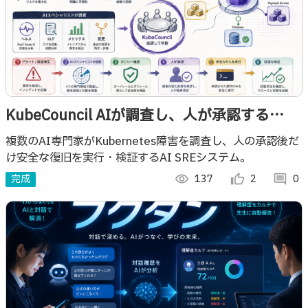
KubeCouncil AIが調査し、人が承認する
Kubernetes障害対応
複数のAI専門家がKubernetes障害を調査し、人の承認後だ
け安全な復旧を実行・検証するAI SREシステム。
完成
visibility
137
thumb_up_alt
2
comment
0