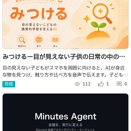
みつけるー目が見えない子供の日常の中の気
づきと学びを支えるAIバディ
目の見えない子どもがスマホを周囲に向けると、AIが身近
な物を見つけ、触り方や比べ方を音声で伝えます。子どもの
返事に合わせて会話しながら、日常の小さな発見や気づき
完成
visibility
112
thumb_up_alt
1
comment
0
を、楽しい学びへと広げるアプリです。