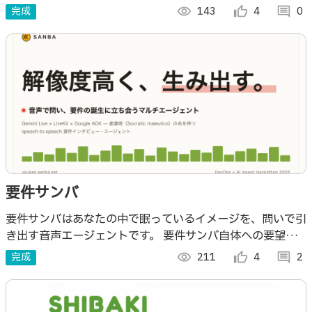
た相手との共通点、あなた自身の関心ポイントを教えてくれ
完成
visibility
143
thumb_up_alt
4
comment
0
ます。
要件サンバ
要件サンバはあなたの中で眠っているイメージを、問いで引
き出す音声エージェントです。 要件サンバ自体への要望は
こちら → https://share.google/DlFwk0lSvR7mogbcY
完成
visibility
211
thumb_up_alt
4
comment
2