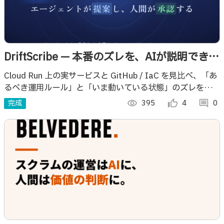
DriftScribe — 本番のズレを、AIが説明できる
PRに変える
Cloud Run 上の実サービスと GitHub / IaC を見比べ、「あ
るべき運用ルール」と「いま動いている状態」のズレを検知
し、PR・ロールバック案までつなげる AI エージェント
完成
visibility
395
thumb_up_alt
4
comment
0