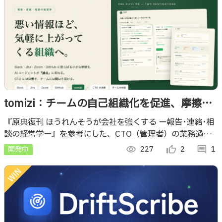
tomizi：チームの自己組織化を促進、摩擦の
解消とフロー効率の向上を支援する本当の
『原典復刊 ほうれんそうが会社を強くする ー報告･連絡･相
談の経営学ー』を参考にした、CTO（管理者）の業務過多
「ほうれんそう」
解消・権限委譲促進、チームのコミュニケーション摩擦解
開発中
visibility
227
thumb_up_alt
2
comment
1
消・自己組織化促進のためのプロダクト