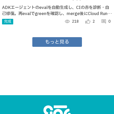
門番エージェント
ADKエージェントのevalを自動生成し、CIの赤を診断・自
己修復。再evalでgreenを確認し、merge後にCloud Runへ
届けるAIエージェントの門番。
完成
visibility
218
thumb_up_alt
2
comment
0
もっと見る