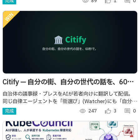
完成
visibility
89
thumb_up_alt
1
comment
0
し、開発効率を向上させます。
Citify — 自分の街、自分の世代の話を、60秒
で。
自治体の議事録・プレスをAIが若者向けに翻訳して配信。
同じ自律エージェントを「街選び」(Watcher)にも「自分た
ちの運用監視」にも使うマルチエージェントプロダクト。
完成
visibility
247
thumb_up_alt
3
comment
0