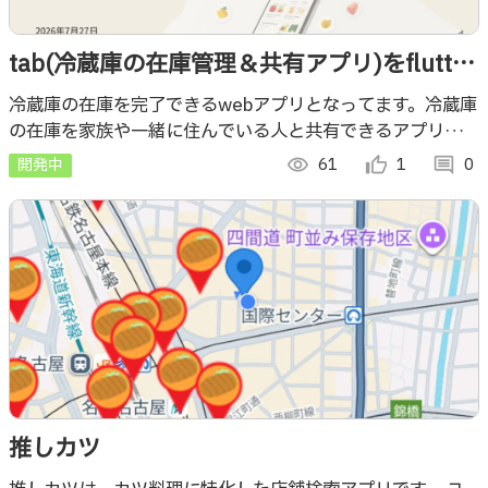
tab(冷蔵庫の在庫管理＆共有アプリ)をflutter
を使って開発
冷蔵庫の在庫を完了できるwebアプリとなってます。冷蔵庫
の在庫を家族や一緒に住んでいる人と共有できるアプリを作
成しています。
開発中
visibility
61
thumb_up_alt
1
comment
0
推しカツ