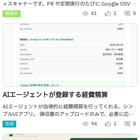
ィスキャナーです。PR や定期実行のたびに Google OSV
Scanner と AI エージェントが発動します。
開発中
visibility
81
thumb_up_alt
1
comment
0
AIエージェントが登録する経費精算
AIエージェントが自律的に経費精算を行ってくれる、シン
プルUIアプリ。 領収書のアップロードのみで、必要に応じ
て画面に選択肢を表示。日当も自動で登録してくれます！
完成
visibility
94
thumb_up_alt
2
comment
0