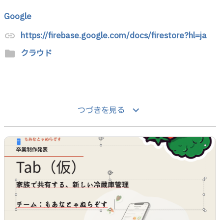
Google
https://firebase.google.com/docs/firestore?hl=ja
link
クラウド
folder
keyboard_arrow_down
つづきを見る