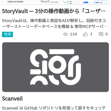
StoryVault — 3分の操作動画から「ユーザー
価値のデータベース」を育てるAIエージェン
StoryVaultは、操作動画と発話をAIが解析し、証跡付きユ
ーザーストーリーデータベースを構築 & 専用MCPサーバー
ト
で外部AIへ接続。プロダクト開発特化のデータ基盤です。
完成
visibility
134
thumb_up_alt
3
comment
0
Scanveil
Scanveil は GitHub リポジトリを見張って直すセキュリテ