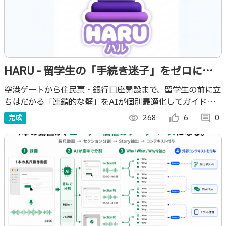
HARU - 留学生の「手続き迷子」をゼロにす
るAIコンパニオン
空港ゲートから住民票・銀行口座開設まで、留学生の前に立
ちはだかる「連鎖的な壁」をAIが個別最適化してガイド。
PDFダウンロードで、SIMカード契約前の通信不安まで解消
完成
visibility
268
thumb_up_alt
6
comment
0
する生存戦略アプリ。