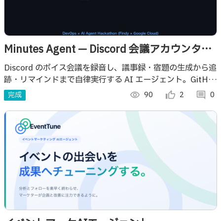
Minutes Agent — Discord 会議アカウンタビ
リティ・エージェント
Discord のボイス会議を録音し、議事録・宿題の生成から追
跡・リマインドまで自律実行する AI エージェント。GitHub
から用語も自己学習する。
完成
visibility
90
thumb_up_alt
2
comment
0