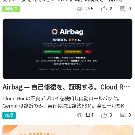
合う育児 AI エージェント。
開発中
visibility
255
thumb_up_alt
2
comment
0
Airbag — 自己修復を、証明する。Cloud Run
自律リリース・セーフティネット
Cloud Runの不良デプロイを検知し自動ロールバック。
Geminiは診断のみ、実行は決定論的FSM。全ヒールをKMS
署名で証明し、独立監査エージェントが検証・連署。ブラウ
完成
visibility
114
thumb_up_alt
3
comment
0
ザで誰でも再検証できます。