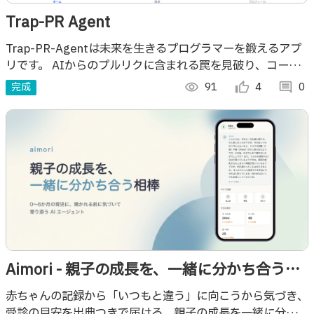
Trap-PR Agent
Trap-PR-Agentは未来を生きるプログラマーを鍛えるアプ
リです。 AIからのプルリクに含まれる罠を見破り、コード
を見る目を磨きましょう！
完成
visibility
91
thumb_up_alt
4
comment
0
Aimori - 親子の成長を、一緒に分かち合う相
棒
赤ちゃんの記録から「いつもと違う」に向こうから気づき、
受診の目安を出典つきで届ける。親子の成長を一緒に分かち