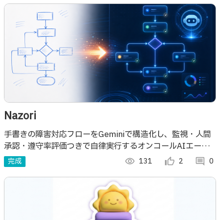
Nazori
手書きの障害対応フローをGeminiで構造化し、監視・人間
承認・遵守率評価つきで自律実行するオンコールAIエージ
ェント。Cloud Run×Vertex AIで運用まで届ける。
完成
visibility
131
thumb_up_alt
2
comment
0