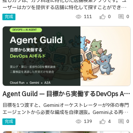
推しカツは、カツ料理に特化した店舗検索アプリです。 ユ
ーザーはカツを提供する店舗に特化して探すことができ、専
門店だけでなく定食屋などの店舗も対象としています。
完成
visibility
111
thumb_up_alt
0
comment
0
Agent Guild — 目標から実働するDevOps AI
ギルド
目標を1つ渡すと、Geminiオーケストレーターが9体の専門
エージェントから必要な編成を自律選抜。Geminiよる再検
証を通過した所見だけを、対応計画にまとめるDevOpsミッ
完成
visibility
139
thumb_up_alt
4
comment
0
ションコントロールです。