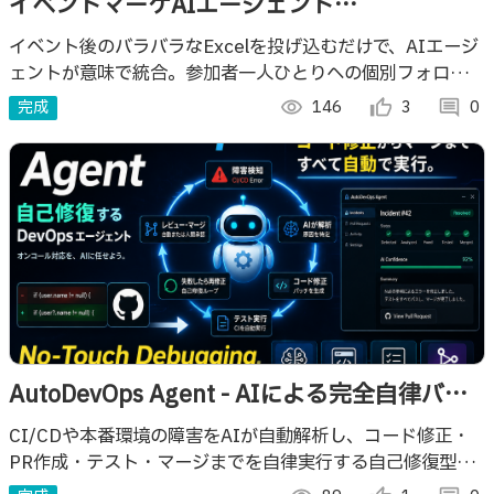
イベントマーケAIエージェント
「EventTune」
イベント後のバラバラなExcelを投げ込むだけで、AIエージ
ェントが意味で統合。参加者一人ひとりへの個別フォロー
と、費用対効果の振り返り分析を、素早く終わらせ、マーケ
完成
visibility
146
thumb_up_alt
3
comment
0
担当は企画と改善に注力できます。
AutoDevOps Agent - AIによる完全自律バグ
修復システム
CI/CDや本番環境の障害をAIが自動解析し、コード修正・
PR作成・テスト・マージまでを自律実行する自己修復型
DevOpsエージェント。オンコール対応の負担を大幅に削減