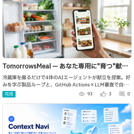
TomorrowsMeal — あなた専用に"育つ"献立
AIエージェント
冷蔵庫を撮るだけで4体のAIエージェントが献立を提案。好
みを学ぶ製品ループと、GitHub Actions×LLM審査で自ら
を改善するDevOpsループを備えた“育つ献立AI”。
完成
visibility
93
thumb_up_alt
3
comment
0