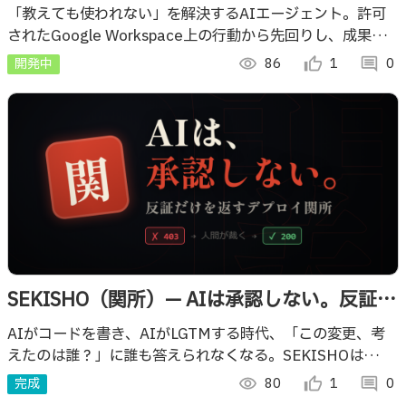
節介な能動介入型AIエージェント
「教えても使われない」を解決するAIエージェント。許可
されたGoogle Workspace上の行動から先回りし、成果物
を持って画面に滑空。指示不要の体験でAI活用を定着させ
開発中
visibility
86
thumb_up_alt
1
comment
0
ます。
SEKISHO（関所）— AIは承認しない。反証だ
けを返すデプロイ関所
AIがコードを書き、AIがLGTMする時代、「この変更、考
えたのは誰？」に誰も答えられなくなる。SEKISHOは
CI/CDの前に立つ関所。Gemini二段エージェント。番人＝
完成
visibility
80
thumb_up_alt
1
comment
0
反証生成／目付＝敵対的検証