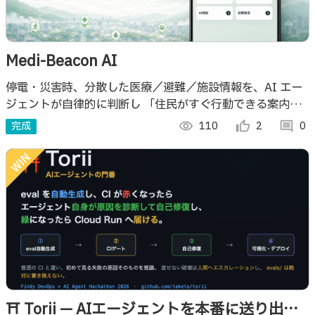
Medi-Beacon AI
停電・災害時、分散した医療／避難／施設情報を、AI エー
ジェントが自律的に判断し 「住民がすぐ行動できる案内」
と 「信頼できる公開情報」 へ変換します。
完成
visibility
110
thumb_up_alt
2
comment
0
⛩️ Torii — AIエージェントを本番に送り出す