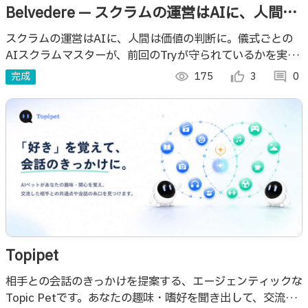
Belvedere — スクラムの運営はAIに、人間は
価値の判断に。
スクラムの運営はAIに、人間は価値の判断に。儀式ごとの
AIスクラムマスターが、前回のTryが守られているかを実数
値で検証し、ゴールとチケットの価値のつながりを意味判断
完成
visibility
175
thumb_up_alt
3
comment
0
するプロジェクト管理サービス。
Topipet
相手との会話のきっかけを提案する、エージェンティックな
Topic Petです。あなたの趣味・嗜好を聞き出して、交流し