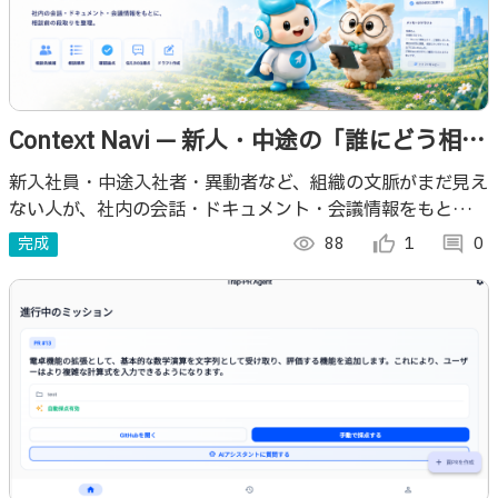
Context Navi — 新人・中途の「誰にどう相談
する？」を導くAIエージェント
新入社員・中途入社者・異動者など、組織の文脈がまだ見え
ない人が、社内の会話・ドキュメント・会議情報をもとに、
誰に、どの順番で、何を、どう相談すべきかを整理できるAI
完成
visibility
88
thumb_up_alt
1
comment
0
エージェントです。